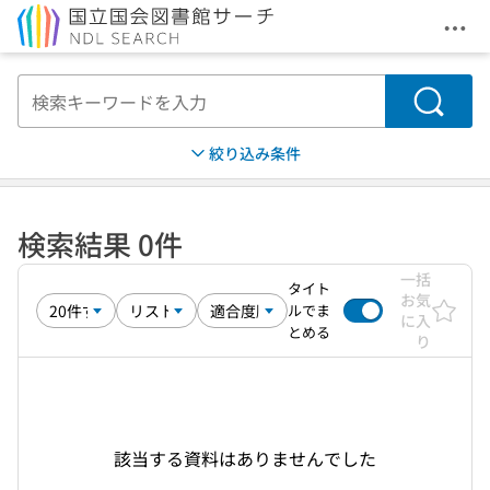
メニ
本文へ移動
検索
絞り込み条件
検索結果 0件
一括
タイト
お気
ルでま
に入
とめる
り
該当する資料はありませんでした