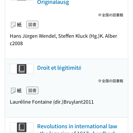
Originalausg
全国の図書館
紙
図書
Hans Jürgen Wendel, Steffen Kluck (Hg.)
K. Alber
c2008
Droit et légitimité
全国の図書館
紙
図書
Lauréline Fontaine (dir.)
Bruylant
2011
Revolutions in international law