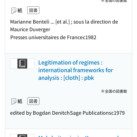
全国の図書館
紙
図書
Marianne Benteli ... [et al.] ; sous la direction de
Maurice Duverger
Presses universitaires de France
c1982
Legitimation of regimes :
international frameworks for
analysis : [cloth] : pbk
全国の図書館
紙
図書
edited by Bogdan Denitch
Sage Publications
c1979