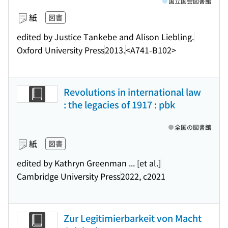
国立国会図書館
紙
図書
edited by Justice Tankebe and Alison Liebling.
Oxford University Press
2013.
<A741-B102>
Revolutions in international law
: the legacies of 1917 : pbk
全国の図書館
紙
図書
edited by Kathryn Greenman ... [et al.]
Cambridge University Press
2022, c2021
Zur Legitimierbarkeit von Macht