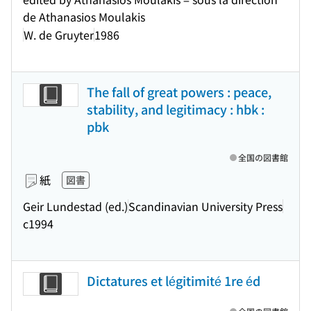
de Athanasios Moulakis
W. de Gruyter
1986
The fall of great powers : peace,
stability, and legitimacy : hbk :
pbk
全国の図書館
紙
図書
Geir Lundestad (ed.)
Scandinavian University Press
c1994
Dictatures et légitimité 1re éd