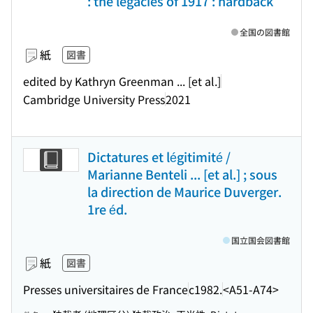
: the legacies of 1917 : hardback
全国の図書館
紙
図書
edited by Kathryn Greenman ... [et al.]
Cambridge University Press
2021
Dictatures et légitimité /
Marianne Benteli ... [et al.] ; sous
la direction de Maurice Duverger.
1re éd.
国立国会図書館
紙
図書
Presses universitaires de France
c1982.
<A51-A74>