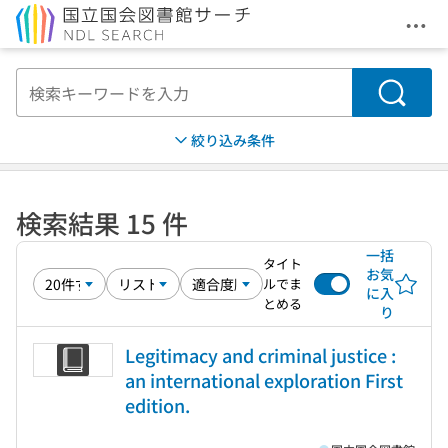
メニ
本文へ移動
検索
絞り込み条件
検索結果 15 件
一括
タイト
お気
ルでま
に入
とめる
り
Legitimacy and criminal justice :
an international exploration First
edition.