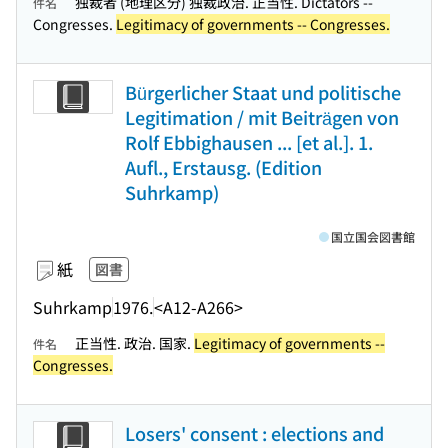
独裁者 (地理区分) 独裁政治. 正当性. Dictators --
件名
Congresses.
Legitimacy of governments -- Congresses.
Bürgerlicher Staat und politische
Legitimation / mit Beiträgen von
Rolf Ebbighausen ... [et al.]. 1.
Aufl., Erstausg. (Edition
Suhrkamp)
国立国会図書館
紙
図書
Suhrkamp
1976.
<A12-A266>
正当性. 政治. 国家.
Legitimacy of governments --
件名
Congresses.
Losers' consent : elections and