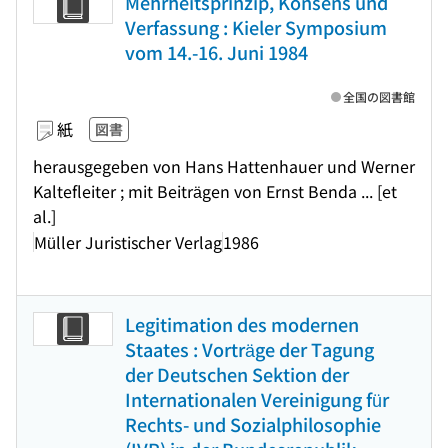
Mehrheitsprinzip, Konsens und
Verfassung : Kieler Symposium
vom 14.-16. Juni 1984
全国の図書館
紙
図書
herausgegeben von Hans Hattenhauer und Werner
Kaltefleiter ; mit Beiträgen von Ernst Benda ... [et
al.]
Müller Juristischer Verlag
1986
Legitimation des modernen
Staates : Vorträge der Tagung
der Deutschen Sektion der
Internationalen Vereinigung für
Rechts- und Sozialphilosophie