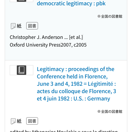
democratic legitimacy : pbk
全国の図書館
紙
図書
Christopher J. Anderson ... [et al.]
Oxford University Press
2007, c2005
Legitimacy : proceedings of the
Conference held in Florence,
June 3 and 4, 1982 = Légitimité :
actes du colloque de Florence, 3
et 4 juin 1982 : U.S. : Germany
全国の図書館
紙
図書
edited by Athanasios Moulakis = sous la direction