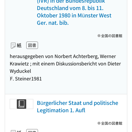
(IVR) in der Bundesrepublik
Deutschland vom 8. bis 11.
Oktober 1980 in Münster West
Ger. nat. bib.
全国の図書館
紙
図書
herausgegeben von Norbert Achterberg, Werner
Krawietz ; mit einem Diskussionsbericht von Dieter
Wyduckel
F. Steiner
1981
Bürgerlicher Staat und politische
Legitimation 1. Aufl
全国の図書館