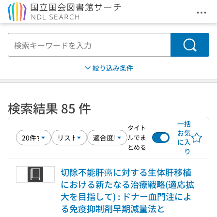
メニ
本文へ移動
検索
絞り込み条件
検索結果 85 件
一括
タイト
お気
ルでま
に入
とめる
り
切除不能肝癌に対する生体肝移植
における新たなる治療戦略(適応拡
大を目指して) : ドナー血門注によ
る免疫抑制剤早期減量法と