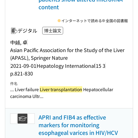
content
インターネットで読める
全国の図書館
デジタル
博士論文
中鋪, 卓
Asian Pacific Association for the Study of the Liver
(APASL), Springer Nature
2021-09-01
Hepatology International
15 3
p.821-830
件名
... Liver failure
Liver transplantation
Hepatocellular
carcinoma Ultr...
APRI and FIB4 as effective
markers for monitoring
esophageal varices in HIV/HCV