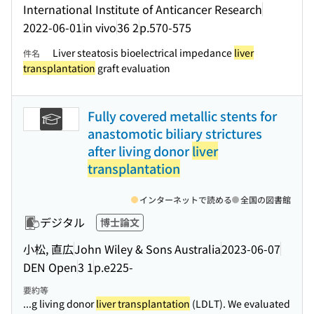
International Institute of Anticancer Research
2022-06-01
in vivo
36 2
p.570-575
Liver steatosis bioelectrical impedance
liver
件名
transplantation
graft evaluation
Fully covered metallic stents for
anastomotic biliary strictures
after living donor
liver
transplantation
インターネットで読める
全国の図書館
デジタル
博士論文
小松, 直広
John Wiley & Sons Australia
2023-06-07
DEN Open
3 1
p.e225-
要約等
...g living donor
liver transplantation
(LDLT). We evaluated