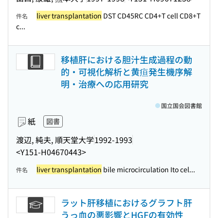
liver transplantation
DST CD45RC CD4+T cell CD8+T
件名
c...
移植肝における胆汁生成過程の動
的・可視化解析と黄疸発生機序解
明・治療への応用研究
国立国会図書館
紙
図書
渡辺, 純夫, 順天堂大学
1992-1993
<Y151-H04670443>
liver transplantation
bile microcirculation Ito cel...
件名
ラット肝移植におけるグラフト肝
うっ血の悪影響とHGFの有効性