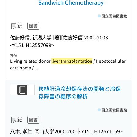
Sandwich Chemotherapy
国立国会図書館
紙
図書
佐藤好信, 新潟大学 [著]
[佐藤好信]
2001-2003
<Y151-H13557099>
件名
Living related donor
liver transplantation
/ Hepatocellular
carcinoma / ...
移植肝過冷却保存法の開発と冷保
存障害の機序の解析
国立国会図書館
紙
図書
八木, 孝仁, 岡山大学
2000-2001
<Y151-H12671159>