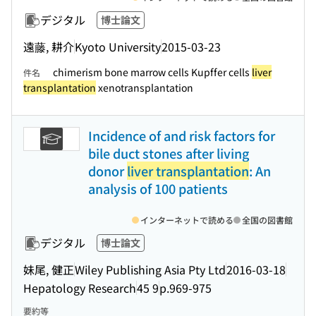
デジタル
博士論文
遠藤, 耕介
Kyoto University
2015-03-23
chimerism bone marrow cells Kupffer cells
liver
件名
transplantation
xenotransplantation
Incidence of and risk factors for
bile duct stones after living
donor
liver transplantation
: An
analysis of 100 patients
インターネットで読める
全国の図書館
デジタル
博士論文
妹尾, 健正
Wiley Publishing Asia Pty Ltd
2016-03-18
Hepatology Research
45 9
p.969-975
要約等