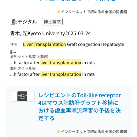
インターネットで読める
全国の図書館
デジタル
博士論文
青木, 光
Kyoto University
2025-03-24
Liver Transplantation
Graft congestion Hepatocyte
件名
g...
並列タイトル等（連結）
...h factor after
liver transplantation
in rats
並列タイトル等
...h factor after
liver transplantation
in rats
レシピエントのToll-like receptor
4はマウス脂肪肝グラフト移植に
おける虚血再灌流障害の予後を決
定する
インターネットで読める
全国の図書館