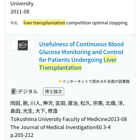
University
2011-08
liver transplantation
competition optimal stopping
件名
Usefulness of Continuous Blood
Glucose Monitoring and Control
for Patients Undergoing
Liver
Transplantation
インターネットで読める
全国の図書館
デジタル
博士論文
岡田, 剛, 川人, 伸次, 箕田, 直治, 松久, 宗英, 北畑, 洋,
島田, 光生, 大下, 修造
Tokushima University Faculty of Medicine
2013-08
The Journal of Medical Investigation
60 3-4
p.205-212