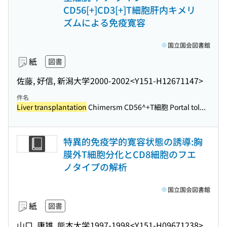
CD56[+]CD3[+]T細胞肝内キメリ
ズムによる免疫寛容
国立国会図書館
紙
図書
佐藤, 好信, 新潟大学
2000-2002
<Y151-H12671147>
件名
Liver transplantation
Chimersm CD56^+T細胞 Portal tol...
特異的免疫学的寛容状態の誘導:胸
膜外T細胞分化とCD8細胞のフエ
ノタイプの解析
国立国会図書館
紙
図書
山口, 康雄, 熊本大学
1997-1998
<Y151-H09671238>