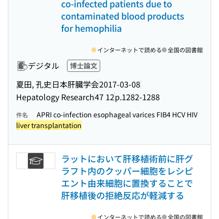
co-infected patients due to
contaminated blood products
for hemophilia
インターネットで読める
全国の図書館
デジタル
博士論文
夏田, 孔史
日本肝臓学会
2017-03-08
Hepatology Research
47 12
p.1282-1288
APRI co-infection esophageal varices FIB4 HCV HIV
件名
liver transplantation
ラットにおいて肝移植術前に肝グ
ラフト内のクッパー細胞をレシピ
エント由来細胞に置換することで
肝移植後の拒絶反応が軽減する
インターネットで読める
全国の図書館