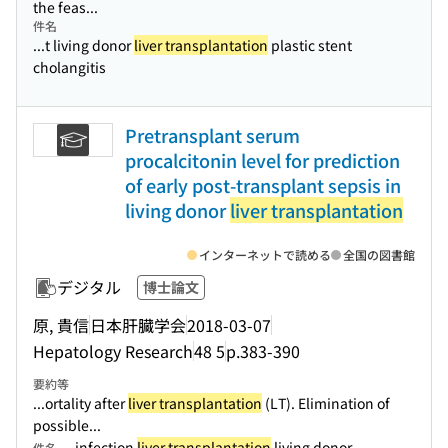
the feas...
件名
...t living donor
liver transplantation
plastic stent
cholangitis
Pretransplant serum
procalcitonin level for prediction
of early post-transplant sepsis in
living donor
liver transplantation
インターネットで読める
全国の図書館
デジタル
博士論文
原, 貴信
日本肝臓学会
2018-03-07
Hepatology Research
48 5
p.383-390
要約等
...ortality after
liver transplantation
(LT). Elimination of
possible...
infection
liver transplantation
living donor
件名