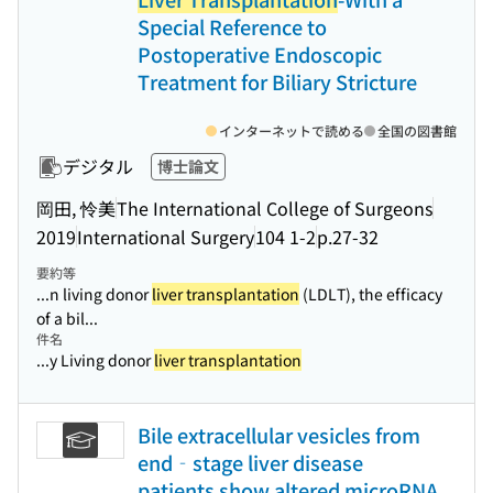
Special Reference to
Postoperative Endoscopic
Treatment for Biliary Stricture
インターネットで読める
全国の図書館
デジタル
博士論文
岡田, 怜美
The International College of Surgeons
2019
International Surgery
104 1-2
p.27-32
要約等
...n living donor
liver transplantation
(LDLT), the efficacy
of a bil...
件名
...y Living donor
liver transplantation
Bile extracellular vesicles from
end‑stage liver disease
patients show altered microRNA