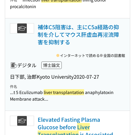
procalcitonin
補体C5阻害は、主にC5a経路の抑
制を介してマウス肝虚血再灌流障
害を抑制する
インターネットで読める
全国の図書館
デジタル
博士論文
日下部, 治郎
Kyoto University
2020-07-27
件名
...t 5 Eculizumab
liver transplantation
anaphylatoxin
Membrane attack...
Elevated Fasting Plasma
Glucose before
Liver
Transplantation
is Associated