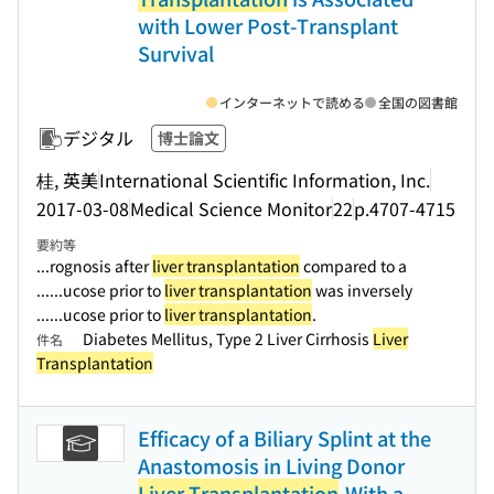
with Lower Post-Transplant
Survival
インターネットで読める
全国の図書館
デジタル
博士論文
桂, 英美
International Scientific Information, Inc.
2017-03-08
Medical Science Monitor
22
p.4707-4715
要約等
...rognosis after
liver transplantation
compared to a
...
...ucose prior to
liver transplantation
was inversely
...
...ucose prior to
liver transplantation
.
Diabetes Mellitus, Type 2 Liver Cirrhosis
Liver
件名
Transplantation
Efficacy of a Biliary Splint at the
Anastomosis in Living Donor
Liver Transplantation
-With a