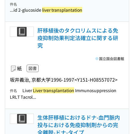
件名
...id 2-glucoside
liver transplantation
肝移植後のタクロリムスによる免
疫抑制効果判定法確立に関する研
究
国立国会図書館
紙
図書
坂井義治, 京都大学
1996-1997
<Y151-H08557072>
Liver
Liver transplantation
Immunosuppression
件名
LRLT Tacrol...
生体肝移植におけるドナ-血門脈内
投与における免疫抑制剤からの完
全離脱-ドナ-タイプ