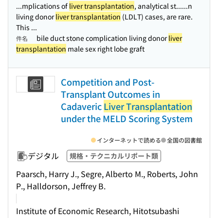
...mplications of
liver transplantation
, analytical st...
...n
living donor
liver transplantation
(LDLT) cases, are rare.
This ...
bile duct stone complication living donor
liver
件名
transplantation
male sex right lobe graft
Competition and Post-
Transplant Outcomes in
Cadaveric
Liver Transplantation
under the MELD Scoring System
インターネットで読める
全国の図書館
デジタル
規格・テクニカルリポート類
Paarsch, Harry J., Segre, Alberto M., Roberts, John
P., Halldorson, Jeffrey B.
Institute of Economic Research, Hitotsubashi