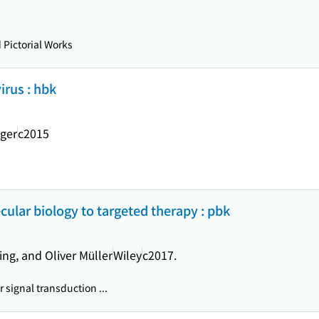
d Pictorial Works
irus : hbk
ger
c2015
cular biology to targeted therapy : pbk
ng, and Oliver Müller
Wiley
c2017.
r signal transduction ...