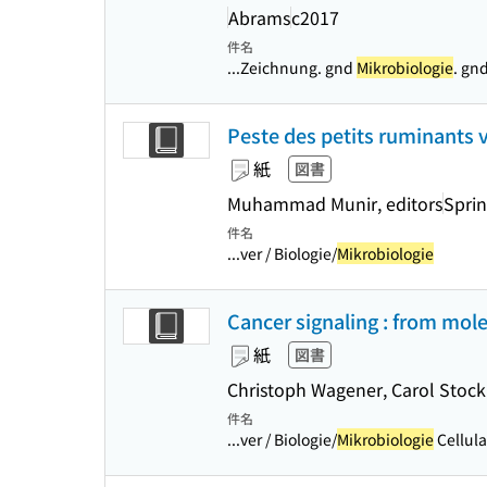
Abrams
c2017
件名
...Zeichnung. gnd
Mikrobiologie
. gn
Peste des petits ruminants v
紙
図書
Muhammad Munir, editors
Sprin
件名
...ver / Biologie/
Mikrobiologie
Cancer signaling : from mole
紙
図書
Christoph Wagener, Carol Stocki
件名
...ver / Biologie/
Mikrobiologie
Cellula