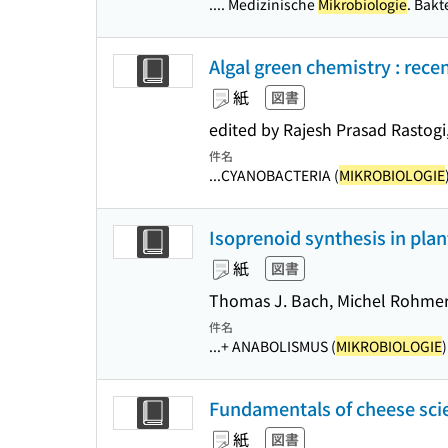
.... Medizinische
Mikrobiologie
. Bakt
Algal green chemistry : rece
紙
図書
edited by Rajesh Prasad Rastog
件名
...CYANOBACTERIA (
MIKROBIOLOGIE
Isoprenoid synthesis in pl
紙
図書
Thomas J. Bach, Michel Rohmer,
件名
...+ ANABOLISMUS (
MIKROBIOLOGIE
Fundamentals of cheese sci
紙
図書