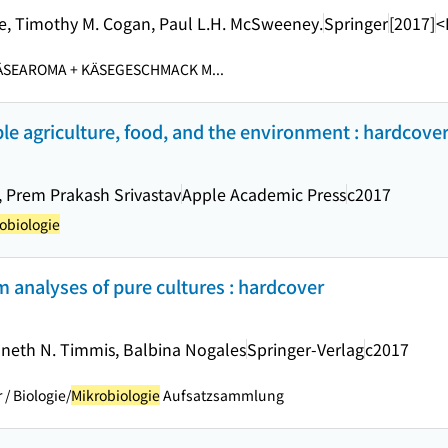
ee, Timothy M. Cogan, Paul L.H. McSweeney.
Springer
[2017]
<
̈SEAROMA + KÄSEGESCHMACK M...
le agriculture, food, and the environment : hardcove
 Prem Prakash Srivastav
Apple Academic Press
c2017
obiologie
 analyses of pure cultures : hardcover
nneth N. Timmis, Balbina Nogales
Springer-Verlag
c2017
r / Biologie/
Mikrobiologie
Aufsatzsammlung