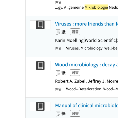
件名
...gy. Allgemeine
Mikrobiologie
Medi
Viruses : more friends than 
紙
図書
Karin Moelling.
World Scientific
[
Viruses. Microbiology. Well-be
件名
Wood microbiology : decay a
紙
図書
Robert A. Zabel, Jeffrey J. Morre
Wood--Deterioration. Wood--M
件名
Manual of clinical microbiol
紙
図書