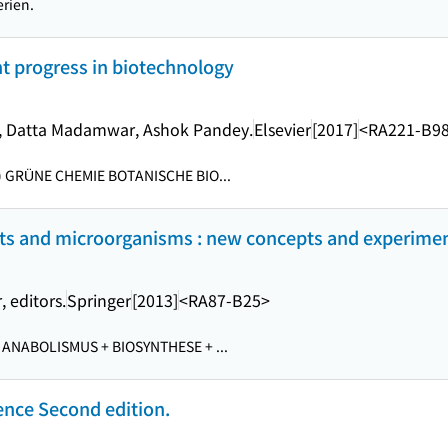
erien.
nt progress in biotechnology
i, Datta Madamwar, Ashok Pandey.
Elsevier
[2017]
<RA221-B9
) GRÜNE CHEMIE BOTANISCHE BIO...
ants and microorganisms : new concepts and experime
 editors.
Springer
[2013]
<RA87-B25>
) ANABOLISMUS + BIOSYNTHESE + ...
ence Second edition.