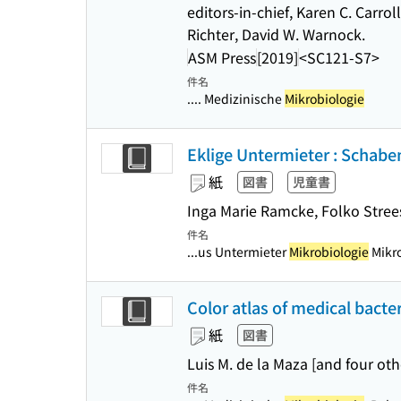
editors-in-chief, Karen C. Carro
Richter, David W. Warnock.
ASM Press
[2019]
<SC121-S7>
件名
.... Medizinische
Mikrobiologie
Eklige Untermieter : Schab
紙
図書
児童書
Inga Marie Ramcke, Folko Stree
件名
...us Untermieter
Mikrobiologie
Mikro
Color atlas of medical bacte
紙
図書
Luis M. de la Maza [and four oth
件名