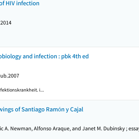
of HIV infection
c2014
biology and infection : pbk 4th ed
Pub.
2007
nfektionskrankheit. i...
awings of Santiago Ramón y Cajal
ic A. Newman, Alfonso Araque, and Janet M. Dubinsky ; essa