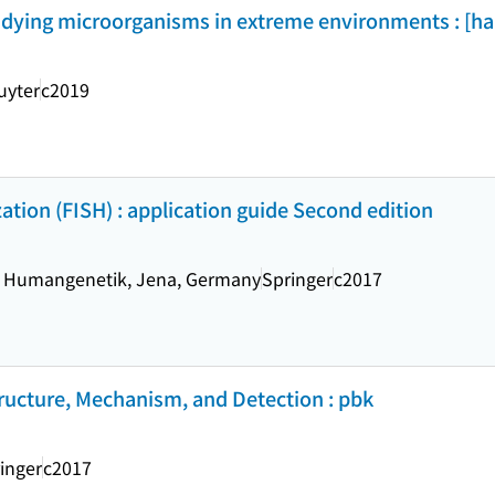
udying microorganisms in extreme environments : [h
uyter
c2019
zation (FISH) : application guide Second edition
für Humangenetik, Jena, Germany
Springer
c2017
tructure, Mechanism, and Detection : pbk
inger
c2017