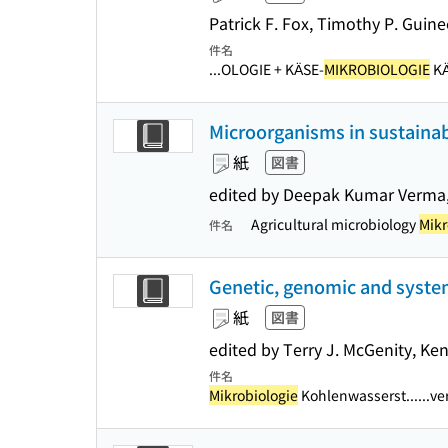
Patrick F. Fox, Timothy P. Guin
件名
...OLOGIE + KÄSE-
MIKROBIOLOGIE
KA
Microorganisms in sustainab
紙
図書
edited by Deepak Kumar Verma,
Agricultural microbiology
Mikr
件名
Genetic, genomic and system
紙
図書
edited by Terry J. McGenity, Ke
件名
Mikrobiologie
Kohlenwasserst...
...ve