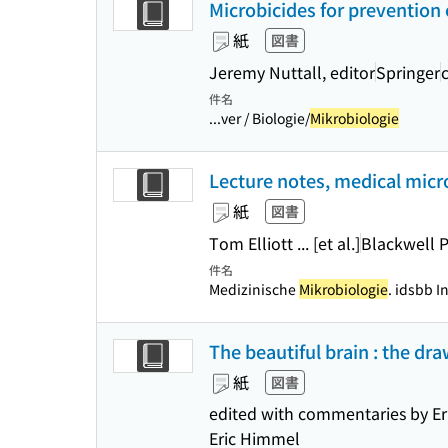
Microbicides for prevention 
紙
図書
Jeremy Nuttall, editor
Springer
件名
...ver / Biologie/
Mikrobiologie
Lecture notes, medical micro
紙
図書
Tom Elliott ... [et al.]
Blackwell 
件名
Medizinische
Mikrobiologie
. idsbb I
The beautiful brain : the dr
紙
図書
edited with commentaries by Er
Eric Himmel