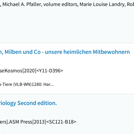
ll, Michael A. Pfaller, volume editors, Marie Louise Landry, 
en, Milben und Co - unsere heimlichen Mitbewohnern
se
Kosmos
[2020]
<Y11-D396>
-Tiere (VLB-WN)1280: Har...
riology Second edition.
ers].
ASM Press
[2013]
<SC121-B18>