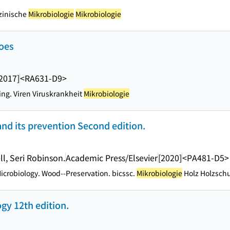
zinische
Mikrobiologie
Mikrobiologie
foes
2017]
<RA631-D9>
ing. Viren Viruskrankheit
Mikrobiologie
nd its prevention Second edition.
ll, Seri Robinson.
Academic Press/Elsevier
[2020]
<PA481-D5>
icrobiology. Wood--Preservation. bicssc.
Mikrobiologie
Holz Holzsch
ogy 12th edition.