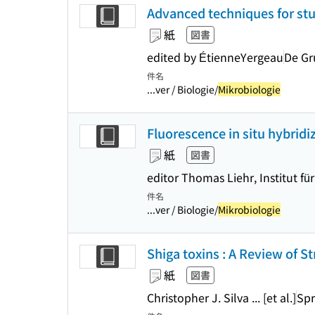
Advanced techniques for st
紙
図書
edited by ÉtienneYergeau
De Gr
件名
...ver / Biologie/
Mikrobiologie
Fluorescence in situ hybridi
紙
図書
editor Thomas Liehr, Institut 
件名
...ver / Biologie/
Mikrobiologie
Shiga toxins : A Review of S
紙
図書
Christopher J. Silva ... [et al.]
Spr