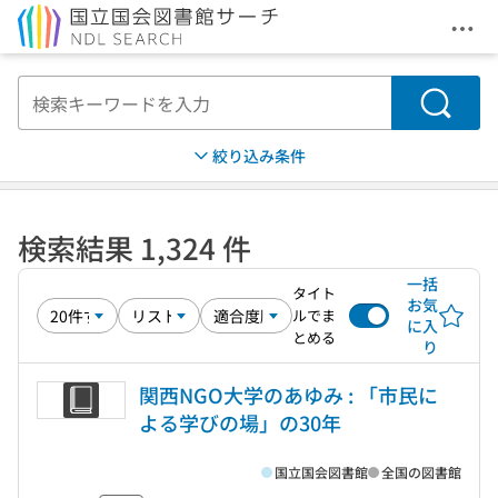
メニ
本文へ移動
検索
絞り込み条件
検索結果 1,324 件
一括
タイト
お気
ルでま
に入
とめる
り
関西NGO大学のあゆみ : 「市民に
よる学びの場」の30年
国立国会図書館
全国の図書館