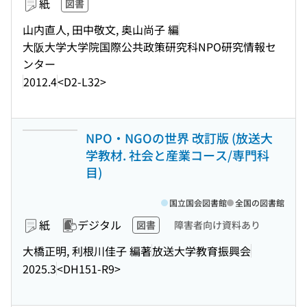
紙
図書
山内直人, 田中敬文, 奥山尚子 編
大阪大学大学院国際公共政策研究科NPO研究情報セ
ンター
2012.4
<D2-L32>
NPO・NGOの世界 改訂版 (放送大
学教材. 社会と産業コース/専門科
目)
国立国会図書館
全国の図書館
紙
デジタル
図書
障害者向け資料あり
大橋正明, 利根川佳子 編著
放送大学教育振興会
2025.3
<DH151-R9>