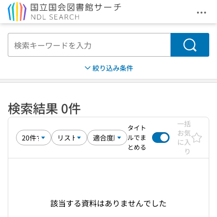
メニ
本文へ移動
検索
絞り込み条件
検索結果 0件
一括
タイト
お気
ルでま
に入
とめる
り
該当する資料はありませんでした