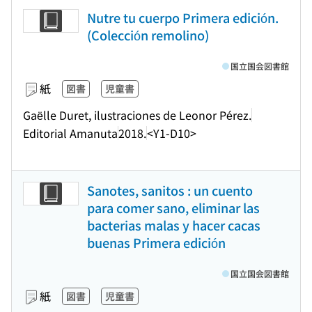
Nutre tu cuerpo Primera edición.
(Colección remolino)
国立国会図書館
紙
図書
児童書
Gaëlle Duret, ilustraciones de Leonor Pérez.
Editorial Amanuta
2018.
<Y1-D10>
Sanotes, sanitos : un cuento
para comer sano, eliminar las
bacterias malas y hacer cacas
buenas Primera edición
国立国会図書館
紙
図書
児童書