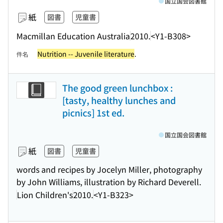
国立国会図書館
紙
図書
児童書
Macmillan Education Australia
2010.
<Y1-B308>
Nutrition -- Juvenile literature
.
件名
The good green lunchbox :
[tasty, healthy lunches and
picnics] 1st ed.
国立国会図書館
紙
図書
児童書
words and recipes by Jocelyn Miller, photography
by John Williams, illustration by Richard Deverell.
Lion Children's
2010.
<Y1-B323>