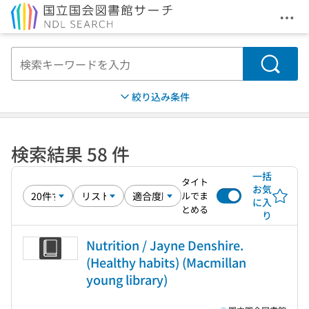
メニ
本文へ移動
検索
絞り込み条件
検索結果 58 件
一括
タイト
お気
ルでま
に入
とめる
り
Nutrition / Jayne Denshire.
(Healthy habits) (Macmillan
young library)