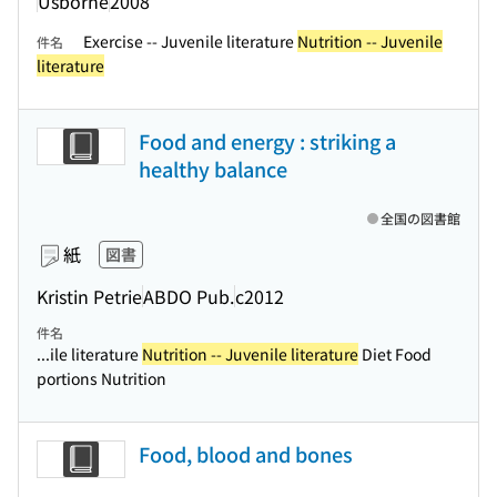
Usborne
2008
Exercise -- Juvenile literature
Nutrition -- Juvenile
件名
literature
Food and energy : striking a
healthy balance
全国の図書館
紙
図書
Kristin Petrie
ABDO Pub.
c2012
件名
...ile literature
Nutrition -- Juvenile literature
Diet Food
portions Nutrition
Food, blood and bones