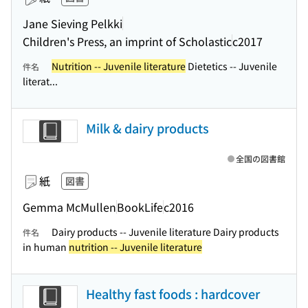
Jane Sieving Pelkki
Children's Press, an imprint of Scholastic
c2017
Nutrition -- Juvenile literature
Dietetics -- Juvenile
件名
literat...
Milk & dairy products
全国の図書館
紙
図書
Gemma McMullen
BookLife
c2016
Dairy products -- Juvenile literature Dairy products
件名
in human
nutrition -- Juvenile literature
Healthy fast foods : hardcover