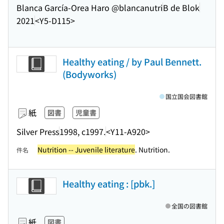
Blanca García-Orea Haro @blancanutri
B de Blok
2021
<Y5-D115>
Healthy eating / by Paul Bennett.
(Bodyworks)
国立国会図書館
紙
図書
児童書
Silver Press
1998, c1997.
<Y11-A920>
Nutrition -- Juvenile literature
. Nutrition.
件名
Healthy eating : [pbk.]
全国の図書館
紙
図書