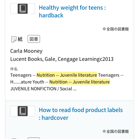
Healthy weight for teens :
hardback
全国の図書館
紙
図書
Carla Mooney
Lucent Books, Gale, Cengage Learning
c2013
件名
Teenagers --
Nutrition -- Juvenile literature
Teenagers --
H...
...ature Youth --
Nutrition -- Juvenile literature
JUVENILE NONFICTION / Social ...
How to read food product labels
: hardcover
全国の図書館