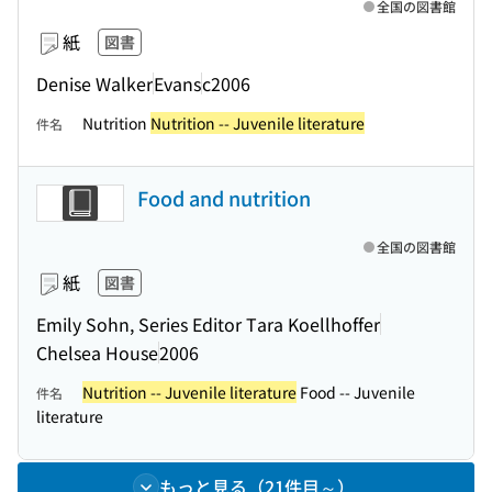
全国の図書館
紙
図書
Denise Walker
Evans
c2006
Nutrition
Nutrition -- Juvenile literature
件名
Food and nutrition
全国の図書館
紙
図書
Emily Sohn, Series Editor Tara Koellhoffer
Chelsea House
2006
Nutrition -- Juvenile literature
Food -- Juvenile
件名
literature
もっと見る（21件目～）