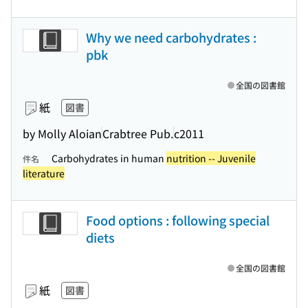
Why we need carbohydrates :
pbk
全国の図書館
紙
図書
by Molly Aloian
Crabtree Pub.
c2011
Carbohydrates in human
nutrition -- Juvenile
件名
literature
Food options : following special
diets
全国の図書館
紙
図書