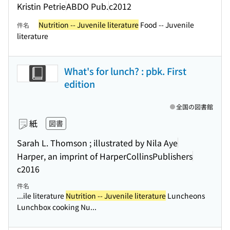
Kristin Petrie
ABDO Pub.
c2012
Nutrition -- Juvenile literature
Food -- Juvenile
件名
literature
What's for lunch? : pbk. First
edition
全国の図書館
紙
図書
Sarah L. Thomson ; illustrated by Nila Aye
Harper, an imprint of HarperCollinsPublishers
c2016
件名
...ile literature
Nutrition -- Juvenile literature
Luncheons
Lunchbox cooking Nu...