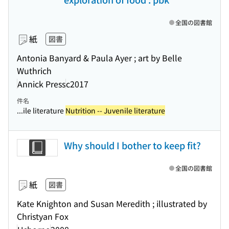
全国の図書館
紙
図書
Antonia Banyard & Paula Ayer ; art by Belle
Wuthrich
Annick Press
c2017
件名
...ile literature
Nutrition -- Juvenile literature
Why should I bother to keep fit?
全国の図書館
紙
図書
Kate Knighton and Susan Meredith ; illustrated by
Christyan Fox