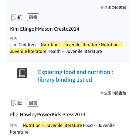
全国の図書館
紙
図書
Kim Etingoff
Mason Crest
c2014
件名
...re Children --
Nutrition -- Juvenile literature
Nutrition --
Juvenile literature
Health -- Juvenile literature
Exploring food and nutrition :
library binding 1st ed
全国の図書館
紙
図書
Ella Hawley
PowerKids Press
2013
Nutrition -- Juvenile literature
Food -- Juvenile
件名
literature