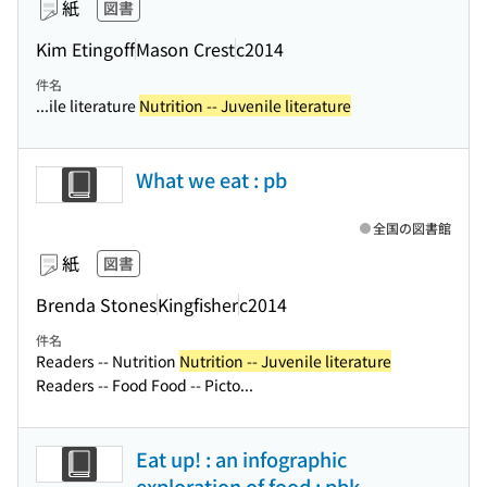
紙
図書
Kim Etingoff
Mason Crest
c2014
件名
...ile literature
Nutrition -- Juvenile literature
What we eat : pb
全国の図書館
紙
図書
Brenda Stones
Kingfisher
c2014
件名
Readers -- Nutrition
Nutrition -- Juvenile literature
Readers -- Food Food -- Picto...
Eat up! : an infographic
exploration of food : pbk