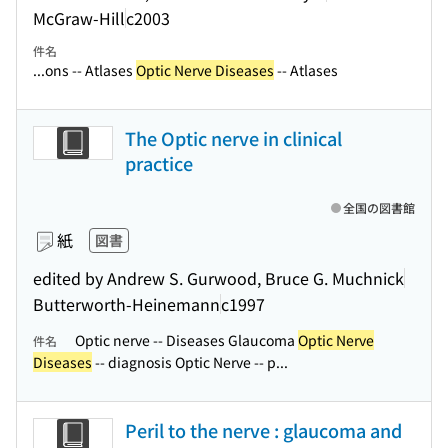
McGraw-Hill
c2003
件名
...ons -- Atlases
Optic Nerve Diseases
-- Atlases
The Optic nerve in clinical
practice
全国の図書館
紙
図書
edited by Andrew S. Gurwood, Bruce G. Muchnick
Butterworth-Heinemann
c1997
Optic nerve -- Diseases Glaucoma
Optic Nerve
件名
Diseases
-- diagnosis Optic Nerve -- p...
Peril to the nerve : glaucoma and