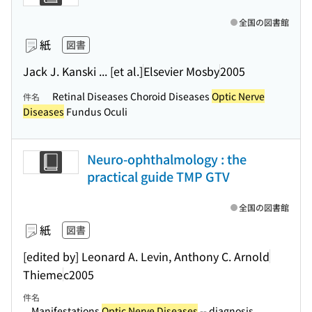
全国の図書館
紙
図書
Jack J. Kanski ... [et al.]
Elsevier Mosby
2005
Retinal Diseases Choroid Diseases
Optic Nerve
件名
Diseases
Fundus Oculi
Neuro-ophthalmology : the
practical guide TMP GTV
全国の図書館
紙
図書
[edited by] Leonard A. Levin, Anthony C. Arnold
Thieme
c2005
件名
...Manifestations
Optic Nerve Diseases
-- diagnosis