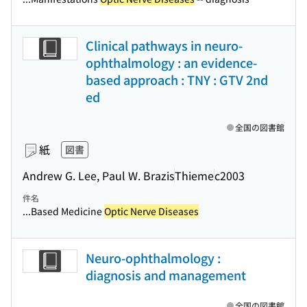
Clinical pathways in neuro-
ophthalmology : an evidence-
based approach : TNY : GTV 2nd
ed
全国の図書館
紙
図書
Andrew G. Lee, Paul W. Brazis
Thieme
c2003
件名
...Based Medicine
Optic Nerve Diseases
Neuro-ophthalmology :
diagnosis and management
全国の図書館