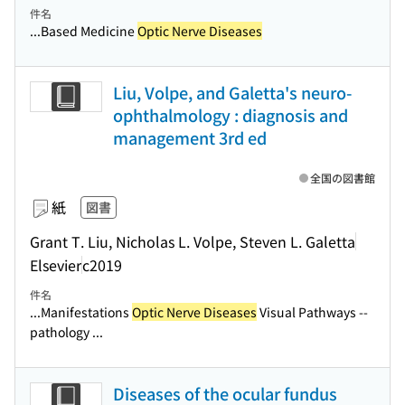
件名
...Based Medicine
Optic Nerve Diseases
Liu, Volpe, and Galetta's neuro-
ophthalmology : diagnosis and
management 3rd ed
全国の図書館
紙
図書
Grant T. Liu, Nicholas L. Volpe, Steven L. Galetta
Elsevier
c2019
件名
...Manifestations
Optic Nerve Diseases
Visual Pathways --
pathology ...
Diseases of the ocular fundus