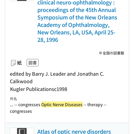
clinical neuro-ophthalmology :
proceedings of the 45th Annual
Symposium of the New Orleans
Academy of Ophthalmology,
New Orleans, LA, USA, April 25-
28, 1996
全国の図書館
紙
図書
edited by Barry J. Leader and Jonathan C.
Calkwood
Kugler Publications
c1998
件名
... -- congresses
Optic Nerve Diseases
-- therapy --
congresses
Atlas of optic nerve disorders