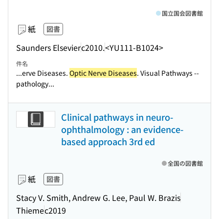
国立国会図書館
紙
図書
Saunders Elsevier
c2010.
<YU111-B1024>
件名
...erve Diseases.
Optic Nerve Diseases
. Visual Pathways --
pathology...
Clinical pathways in neuro-
ophthalmology : an evidence-
based approach 3rd ed
全国の図書館
紙
図書
Stacy V. Smith, Andrew G. Lee, Paul W. Brazis
Thieme
c2019