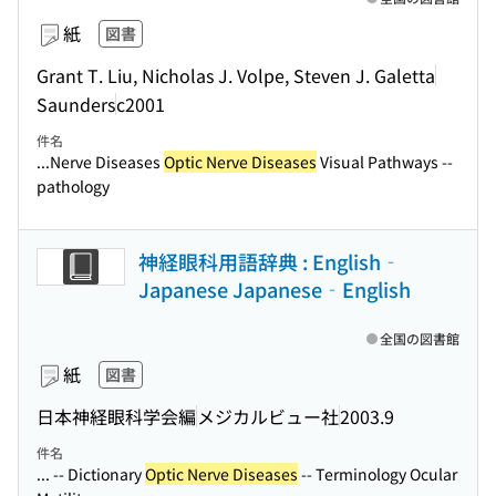
紙
図書
Grant T. Liu, Nicholas J. Volpe, Steven J. Galetta
Saunders
c2001
件名
...Nerve Diseases
Optic Nerve Diseases
Visual Pathways --
pathology
神経眼科用語辞典 : English‐
Japanese Japanese‐English
全国の図書館
紙
図書
日本神経眼科学会編
メジカルビュー社
2003.9
件名
... -- Dictionary
Optic Nerve Diseases
-- Terminology Ocular