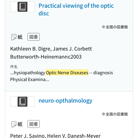
Practical viewing of the optic
disc
全国の図書館
紙
図書
Kathleen B. Digre, James J. Corbett
Butterworth-Heinemann
c2003
件名
...hysiopathology
Optic Nerve Diseases
-- diagnosis
Physical Examina...
neuro-opthalmology
全国の図書館
紙
図書
Peter J. Savino, Helen V. Danesh-Meyer