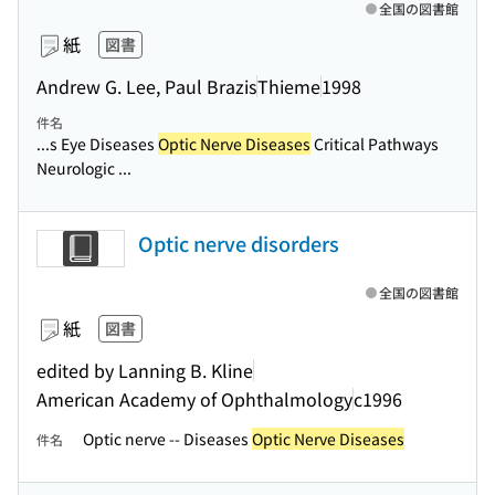
全国の図書館
紙
図書
Andrew G. Lee, Paul Brazis
Thieme
1998
件名
...s Eye Diseases
Optic Nerve Diseases
Critical Pathways
Neurologic ...
Optic nerve disorders
全国の図書館
紙
図書
edited by Lanning B. Kline
American Academy of Ophthalmology
c1996
Optic nerve -- Diseases
Optic Nerve Diseases
件名