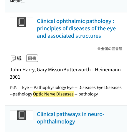
Motilit...
Clinical ophthalmic pathology :
principles of diseases of the eye
and associated structures
全国の図書館
紙
図書
John Harry, Gary Misson
Butterworth - Heinemann
2001
Eye -- Pathophysiology Eye -- Diseases Eye Diseases
件名
--pathology
Optic Nerve Diseases
-- pathology
Clinical pathways in neuro-
ophthalmology