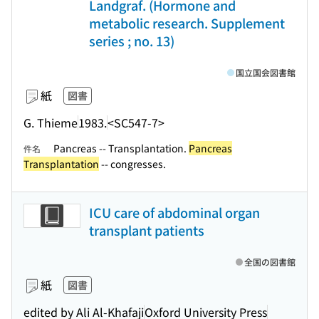
Landgraf. (Hormone and
metabolic research. Supplement
series ; no. 13)
国立国会図書館
紙
図書
G. Thieme
1983.
<SC547-7>
Pancreas -- Transplantation.
Pancreas
件名
Transplantation
-- congresses.
ICU care of abdominal organ
transplant patients
全国の図書館
紙
図書
edited by Ali Al-Khafaji
Oxford University Press