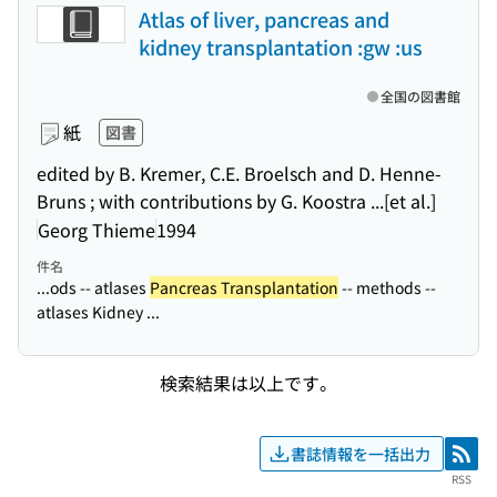
Atlas of liver, pancreas and
kidney transplantation :gw :us
全国の図書館
紙
図書
edited by B. Kremer, C.E. Broelsch and D. Henne-
Bruns ; with contributions by G. Koostra ...[et al.]
Georg Thieme
1994
件名
...ods -- atlases
Pancreas Transplantation
-- methods --
atlases Kidney ...
検索結果は以上です。
書誌情報を一括出力
RSS
RSS