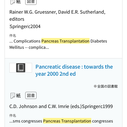
紙
図書
Rainer W.G. Gruessner, David E.R. Sutherland,
editors
Springer
c2004
件名
... Complications
Pancreas Transplantation
Diabetes
Mellitus -- complica...
Pancreatic disease : towards the
year 2000 2nd ed
全国の図書館
紙
図書
C.D. Johnson and C.W. Imrie (eds.)
Springer
c1999
件名
...sms congresses
Pancreas Transplantation
congresses