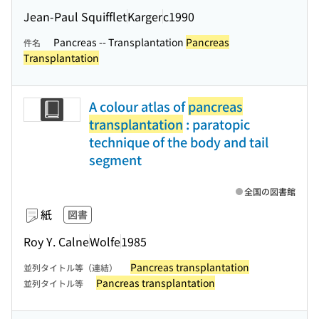
Jean-Paul Squifflet
Karger
c1990
Pancreas -- Transplantation
Pancreas
件名
Transplantation
A colour atlas of
pancreas
transplantation
: paratopic
technique of the body and tail
segment
全国の図書館
紙
図書
Roy Y. Calne
Wolfe
1985
Pancreas transplantation
並列タイトル等（連結）
Pancreas transplantation
並列タイトル等