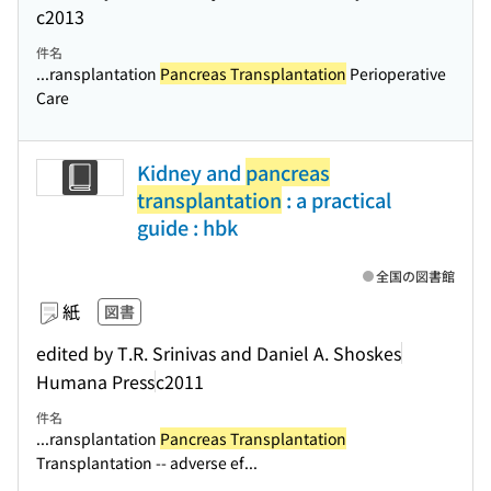
c2013
件名
...ransplantation
Pancreas Transplantation
Perioperative
Care
Kidney and
pancreas
transplantation
: a practical
guide : hbk
全国の図書館
紙
図書
edited by T.R. Srinivas and Daniel A. Shoskes
Humana Press
c2011
件名
...ransplantation
Pancreas Transplantation
Transplantation -- adverse ef...