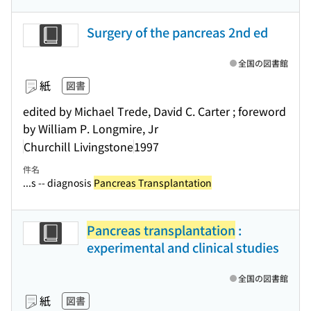
Surgery of the pancreas 2nd ed
全国の図書館
紙
図書
edited by Michael Trede, David C. Carter ; foreword
by William P. Longmire, Jr
Churchill Livingstone
1997
件名
...s -- diagnosis
Pancreas Transplantation
Pancreas transplantation
:
experimental and clinical studies
全国の図書館
紙
図書