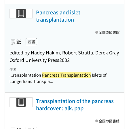
Pancreas and islet
transplantation
全国の図書館
紙
図書
edited by Nadey Hakim, Robert Stratta, Derek Gray
Oxford University Press
2002
件名
...ransplantation
Pancreas Transplantation
Islets of
Langerhans Transpla...
Transplantation of the pancreas
hardcover : alk. pap
全国の図書館