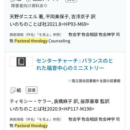
障害者向け資料あり
天野ダニエル 著, 平岡美保子, 吉澤京子 訳
いのちのことば社
2021.8
<HP93-M69>
牧会学 牧会相談 牧会神学 司
典拠情報（件名/「を見よ」参照）
牧
Pastoral theology
Counseling
センターチャーチ : バランスのと
れた福音中心のミニストリー
国立国会図書館
全国の図書館
紙
図書
ティモシー・ケラー, 廣橋麻子 訳, 篠原基章 監訳
いのちのことば社
2020.9
<HP117-M198>
牧会学 牧会相談 牧会神学 司
典拠情報（件名/「を見よ」参照）
牧
Pastoral theology