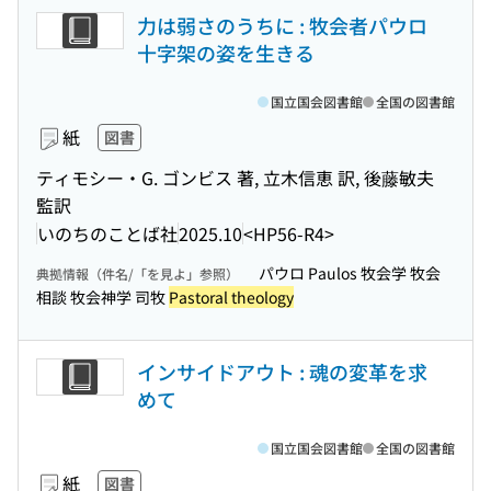
力は弱さのうちに : 牧会者パウロ
十字架の姿を生きる
国立国会図書館
全国の図書館
紙
図書
ティモシー・G. ゴンビス 著, 立木信恵 訳, 後藤敏夫
監訳
いのちのことば社
2025.10
<HP56-R4>
パウロ Paulos 牧会学 牧会
典拠情報（件名/「を見よ」参照）
相談 牧会神学 司牧
Pastoral theology
インサイドアウト : 魂の変革を求
めて
国立国会図書館
全国の図書館
紙
図書