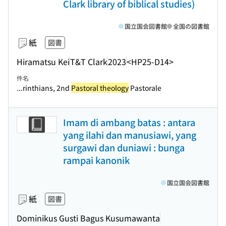
Clark library of biblical studies)
国立国会図書館
全国の図書館
紙
図書
Hiramatsu Kei
T&T Clark
2023
<HP25-D14>
件名
...rinthians, 2nd
Pastoral theology
Pastorale
Imam di ambang batas : antara
yang ilahi dan manusiawi, yang
surgawi dan duniawi : bunga
rampai kanonik
国立国会図書館
紙
図書
Dominikus Gusti Bagus Kusumawanta