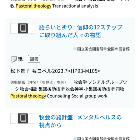
牧
Pastoral theology
Transactional analysis
語らいと祈り : 信仰の12ステップ
に取り組んだ人々の物語
国立国会図書館
全国の図書館
紙
図書
松下景子 著
ヨベル
2023.7
<HP93-M105>
牧会学 ソシアルグループワ
典拠情報（件名/「を見よ」参照）
ーク 牧会相談 集団援助技術 牧会神学 小集団援助技術 司牧
Pastoral theology
Counseling Social group work
牧会の羅針盤 : メンタルヘルスの
視点から
国立国会図書館
全国の図書館