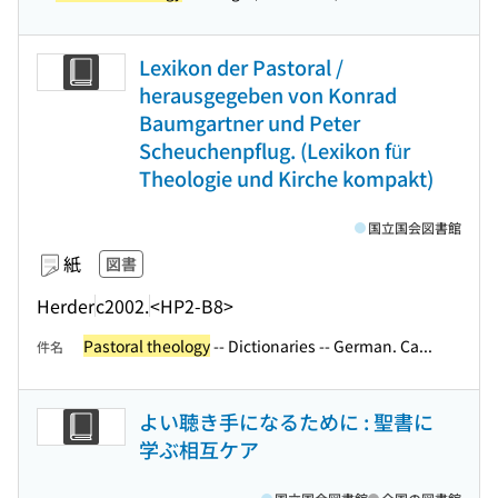
Lexikon der Pastoral /
herausgegeben von Konrad
Baumgartner und Peter
Scheuchenpflug. (Lexikon für
Theologie und Kirche kompakt)
国立国会図書館
紙
図書
Herder
c2002.
<HP2-B8>
Pastoral theology
-- Dictionaries -- German. Ca...
件名
よい聴き手になるために : 聖書に
学ぶ相互ケア