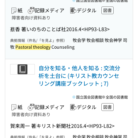
国立国会図書館
全国の図書館
紙
記録メディア
デジタル
図書
障害者向け資料あり
蔡香 著
いのちのことば社
2016.4
<HP93-L83>
牧会学 牧会相談 牧会神学 司
典拠情報（件名/「を見よ」参照）
牧
Pastoral theology
Counseling
自分を知る・他人を知る : 交流分
析を土台に (キリスト教カウンセ
リング講座ブックレット ; 7)
国立国会図書館
全国の図書館
紙
記録メディア
デジタル
図書
障害者向け資料あり
賀来周一 著
キリスト新聞社
2016.4
<HP93-L82>
牧会学 牧会相談 牧会神学 司
典拠情報（件名/「を見よ」参照）