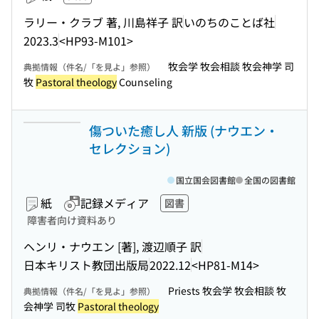
ラリー・クラブ 著, 川島祥子 訳
いのちのことば社
2023.3
<HP93-M101>
牧会学 牧会相談 牧会神学 司
典拠情報（件名/「を見よ」参照）
牧
Pastoral theology
Counseling
傷ついた癒し人 新版 (ナウエン・
セレクション)
国立国会図書館
全国の図書館
紙
記録メディア
図書
障害者向け資料あり
ヘンリ・ナウエン [著], 渡辺順子 訳
日本キリスト教団出版局
2022.12
<HP81-M14>
Priests 牧会学 牧会相談 牧
典拠情報（件名/「を見よ」参照）
会神学 司牧
Pastoral theology