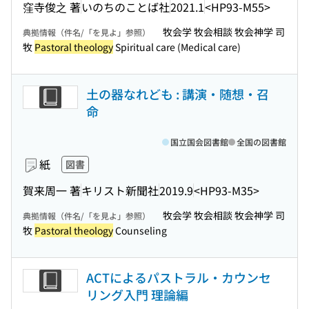
窪寺俊之 著
いのちのことば社
2021.1
<HP93-M55>
牧会学 牧会相談 牧会神学 司
典拠情報（件名/「を見よ」参照）
牧
Pastoral theology
Spiritual care (Medical care)
土の器なれども : 講演・随想・召
命
国立国会図書館
全国の図書館
紙
図書
賀来周一 著
キリスト新聞社
2019.9
<HP93-M35>
牧会学 牧会相談 牧会神学 司
典拠情報（件名/「を見よ」参照）
牧
Pastoral theology
Counseling
ACTによるパストラル・カウンセ
リング入門 理論編