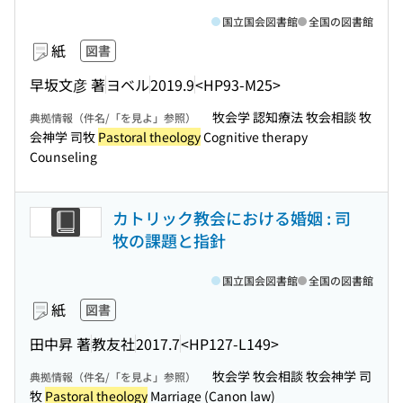
国立国会図書館
全国の図書館
紙
図書
早坂文彦 著
ヨベル
2019.9
<HP93-M25>
牧会学 認知療法 牧会相談 牧
典拠情報（件名/「を見よ」参照）
会神学 司牧
Pastoral theology
Cognitive therapy
Counseling
カトリック教会における婚姻 : 司
牧の課題と指針
国立国会図書館
全国の図書館
紙
図書
田中昇 著
教友社
2017.7
<HP127-L149>
牧会学 牧会相談 牧会神学 司
典拠情報（件名/「を見よ」参照）
牧
Pastoral theology
Marriage (Canon law)