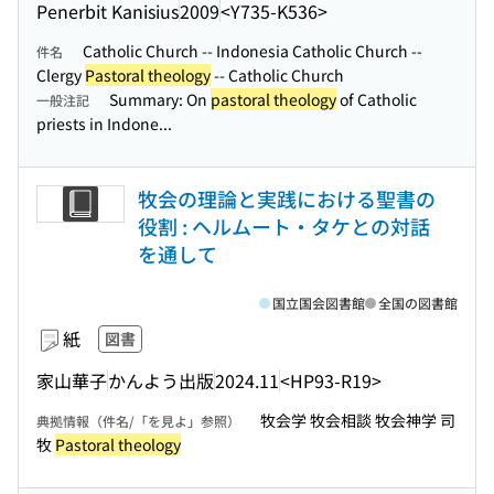
Penerbit Kanisius
2009
<Y735-K536>
Catholic Church -- Indonesia Catholic Church --
件名
Clergy
Pastoral theology
-- Catholic Church
Summary: On
pastoral theology
of Catholic
一般注記
priests in Indone...
牧会の理論と実践における聖書の
役割 : ヘルムート・タケとの対話
を通して
国立国会図書館
全国の図書館
紙
図書
家山華子
かんよう出版
2024.11
<HP93-R19>
牧会学 牧会相談 牧会神学 司
典拠情報（件名/「を見よ」参照）
牧
Pastoral theology