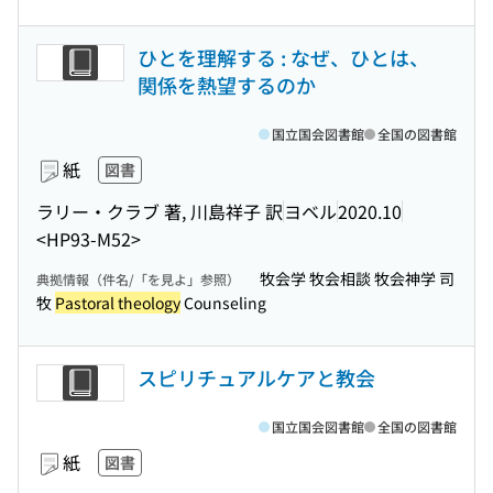
ひとを理解する : なぜ、ひとは、
関係を熱望するのか
国立国会図書館
全国の図書館
紙
図書
ラリー・クラブ 著, 川島祥子 訳
ヨベル
2020.10
<HP93-M52>
牧会学 牧会相談 牧会神学 司
典拠情報（件名/「を見よ」参照）
牧
Pastoral theology
Counseling
スピリチュアルケアと教会
国立国会図書館
全国の図書館
紙
図書