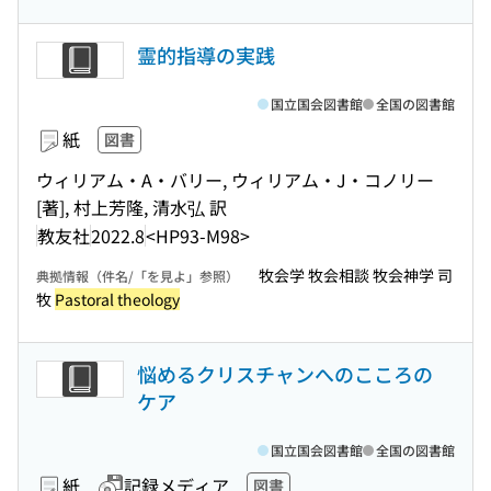
霊的指導の実践
国立国会図書館
全国の図書館
紙
図書
ウィリアム・A・バリー, ウィリアム・J・コノリー
[著], 村上芳隆, 清水弘 訳
教友社
2022.8
<HP93-M98>
牧会学 牧会相談 牧会神学 司
典拠情報（件名/「を見よ」参照）
牧
Pastoral theology
悩めるクリスチャンへのこころの
ケア
国立国会図書館
全国の図書館
紙
記録メディア
図書