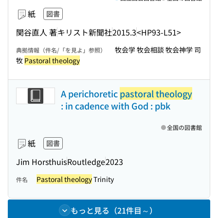
紙
図書
関谷直人 著
キリスト新聞社
2015.3
<HP93-L51>
牧会学 牧会相談 牧会神学 司
典拠情報（件名/「を見よ」参照）
牧
Pastoral theology
A perichoretic
pastoral theology
: in cadence with God : pbk
全国の図書館
紙
図書
Jim Horsthuis
Routledge
2023
Pastoral theology
Trinity
件名
もっと見る（21件目～）