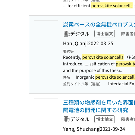
... for efficient
perovskite solar cells
a
炭素ベースの全無機ペロブス
デジタル
博士論文
障害者
Han, Qianji
2022-03-25
要約等
Recently,
perovskite solar cells
（PSCs
introduce...
...ssification of
perovskite
and the purpose of this thesi...
Inorganic
perovskite solar cell
件名
Interfacial E
並列タイトル等（連結）
三種類の増感剤を用いた界面
陽電池の開発に関する研究
デジタル
博士論文
障害者
Yang, Shuzhang
2021-09-24