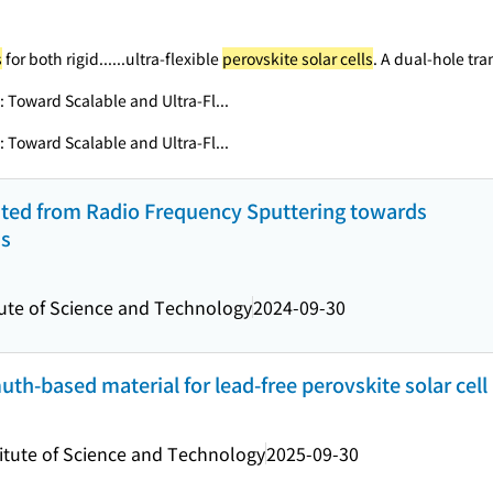
s
for both rigid...
...ultra-flexible
perovskite solar cells
. A dual-hole tran
: Toward Scalable and Ultra-Fl...
: Toward Scalable and Ultra-Fl...
ated from Radio Frequency Sputtering towards
ns
tute of Science and Technology
2024-09-30
uth-based material for lead-free perovskite solar cell
titute of Science and Technology
2025-09-30