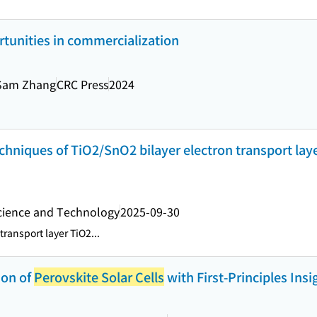
rtunities in commercialization
 Sam Zhang
CRC Press
2024
chniques of TiO2/SnO2 bilayer electron transport layer
Science and Technology
2025-09-30
transport layer TiO2...
ion of
Perovskite Solar Cells
with First-Principles Insi