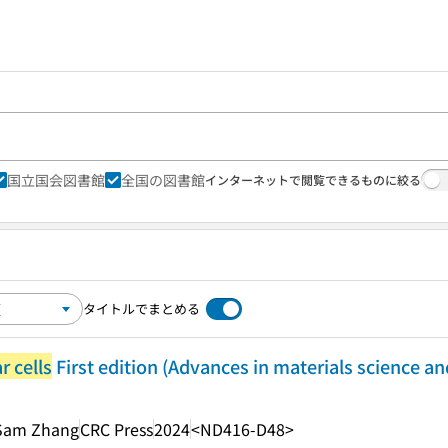
国立国会図書館
全国の図書館
インターネットで閲覧できるものに絞る
タイトルでまとめる
r cells
First edition (Advances in materials science a
 Sam Zhang
CRC Press
2024
<ND416-D48>