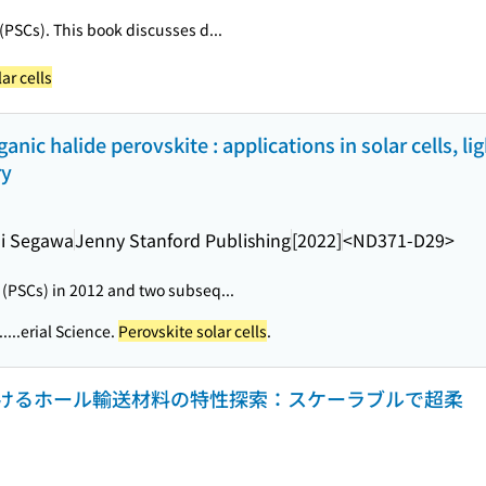
(PSCs). This book discusses d...
ar cells
anic halide perovskite : applications in solar cells, li
ry
hi Segawa
Jenny Stanford Publishing
[2022]
<ND371-D29>
(PSCs) in 2012 and two subseq...
..
...erial Science.
Perovskite solar cells
.
けるホール輸送材料の特性探索：スケーラブルで超柔