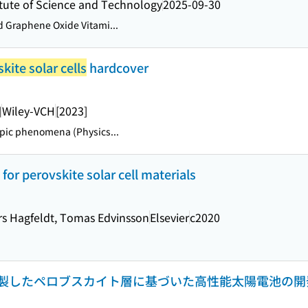
itute of Science and Technology
2025-09-30
 Graphene Oxide Vitami...
kite solar cells
hardcover
]
Wiley-VCH
[2023]
ic phenomena (Physics...
for perovskite solar cell materials
rs Hagfeldt, Tomas Edvinsson
Elsevier
c2020
製したペロブスカイト層に基づいた高性能太陽電池の開