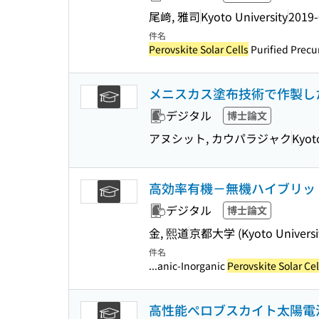
尾﨑, 雅司
Kyoto University
2019-
件名
Perovskite Solar Cells
Purified Precur
メニスカス塗布技術で作製し
デジタル
博士論文
アヌシット, カウパラジャク
Kyot
高効率有機－無機ハイブリッ
デジタル
博士論文
金, 熙道
京都大学 (Kyoto Universi
件名
...anic-Inorganic
Perovskite Solar Cel
高性能ぺロブスカイト太陽電池