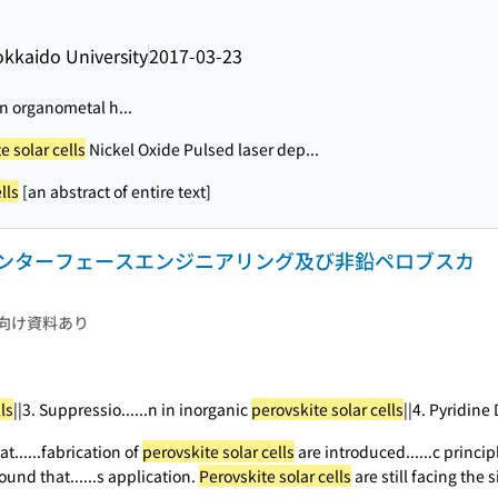
kkaido University
2017-03-23
n organometal h...
e solar cells
Nickel Oxide Pulsed laser dep...
lls
[an abstract of entire text]
ンターフェースエンジニアリング及び非鉛ペロブスカ
向け資料あり
ls
||3. Suppressio...
...n in inorganic
perovskite solar cells
||4. Pyridine
t...
...fabrication of
perovskite solar cells
are introduced...
...c princip
found that...
...s application.
Perovskite solar cells
are still facing the si