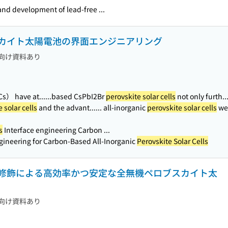
nd development of lead-free ...
カイト太陽電池の界面エンジニアリング
向け資料あり
） have at...
...based CsPbI2Br
perovskite solar cells
not only furth..
 solar cells
and the advant...
... all-inorganic
perovskite solar cells
wer
s
Interface engineering Carbon ...
ngineering for Carbon-Based All-Inorganic
Perovskite Solar Cells
修飾による高効率かつ安定な全無機ペロブスカイト太
向け資料あり