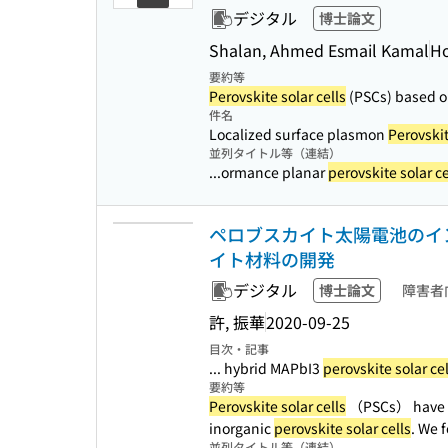
デジタル
博士論文
Shalan, Ahmed Esmail Kamal
Ho
要約等
Perovskite solar cells
(PSCs) based o
件名
Localized surface plasmon
Perovskit
並列タイトル等（連結）
...ormance planar
perovskite solar ce
ペロブスカイト太陽電池のイ
イト材料の開発
デジタル
博士論文
障害者
許, 振華
2020-09-25
目次・記事
... hybrid MAPbI3
perovskite solar cel
要約等
Perovskite solar cells
（PSCs） have a
inorganic
perovskite solar cells
. We 
並列タイトル等（連結）