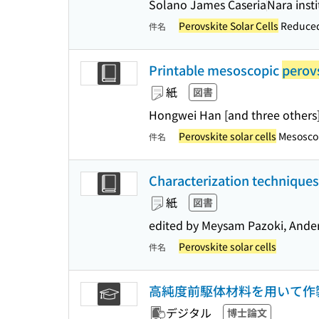
Solano James Caseria
Nara inst
Perovskite Solar Cells
Reduced
件名
Printable mesoscopic
perovs
紙
図書
Hongwei Han [and three others
Perovskite solar cells
Mesoscop
件名
Characterization techniques 
紙
図書
edited by Meysam Pazoki, Ande
Perovskite solar cells
件名
高純度前駆体材料を用いて作
デジタル
博士論文