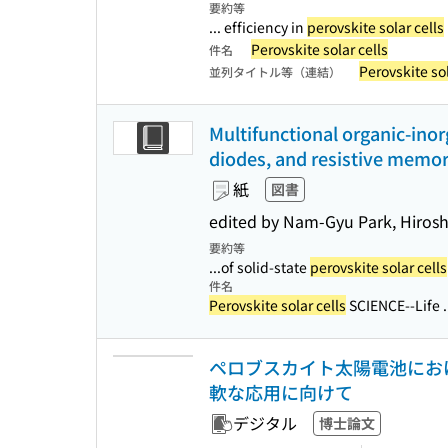
要約等
... efficiency in
perovskite solar cells
Perovskite solar cells
件名
Perovskite sol
並列タイトル等（連結）
Multifunctional organic-inorg
diodes, and resistive memo
紙
図書
edited by Nam-Gyu Park, Hiros
要約等
...of solid-state
perovskite solar cells
件名
Perovskite solar cells
SCIENCE--Life .
ペロブスカイト太陽電池にお
軟な応用に向けて
デジタル
博士論文