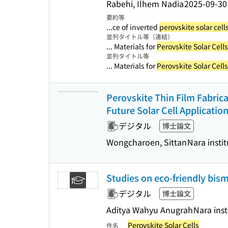
Rabehi, Ilhem Nadia
2025-09-30
要約等
...ce of inverted
perovskite solar cell
並列タイトル等（連結）
... Materials for
Perovskite Solar Cells
並列タイトル等
... Materials for
Perovskite Solar Cells
Perovskite Thin Film Fabric
Future Solar Cell Applicatio
デジタル
博士論文
Wongcharoen, Sittan
Nara insti
Studies on eco-friendly bism
デジタル
博士論文
Aditya Wahyu Anugrah
Nara ins
Perovskite Solar Cells
件名