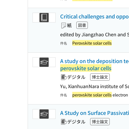
Critical challenges and oppo
紙
図書
edited by Jiangzhao Chen and
Perovskite solar cells
件名
A study on the deposition te
perovskite solar cells
デジタル
博士論文
Yu, Xianhuan
Nara institute of 
perovskite solar cells
electron 
件名
A Study on Surface Passivat
デジタル
博士論文