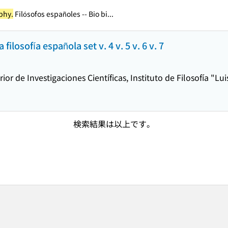
phy.
Filósofos españoles -- Bio bi...
losofía española set v. 4 v. 5 v. 6 v. 7
ior de Investigaciones Científicas, Instituto de Filosofía "L
検索結果は以上です。