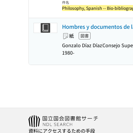
件名
Philosophy, Spanish -- Bio-bibliogra
Hombres y documentos de la fi
紙
図書
Gonzalo Díaz Díaz
Consejo Super
1980-
資料にアクセスするための手段