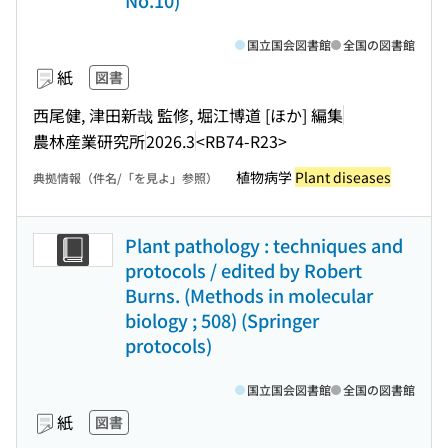
No.10)
国立国会図書館
全国の図書館
紙
図書
西尾健, 津田新哉 監修, 堀江博道 [ほか] 編集
農林産業研究所
2026.3
<RB74-R23>
植物病学
Plant diseases
典拠情報（件名/「を見よ」参照）
Plant pathology : techniques and
protocols / edited by Robert
Burns. (Methods in molecular
biology ; 508) (Springer
protocols)
国立国会図書館
全国の図書館
紙
図書