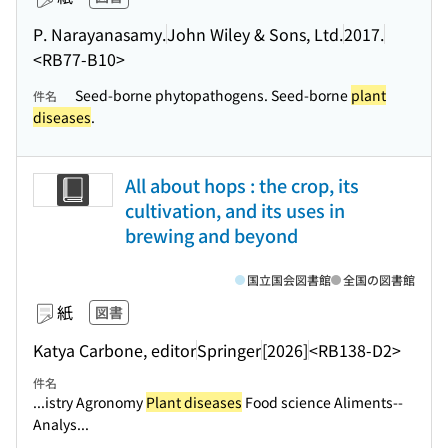
P. Narayanasamy.
John Wiley & Sons, Ltd.
2017.
<RB77-B10>
Seed-borne phytopathogens. Seed-borne
plant
件名
diseases
.
All about hops : the crop, its
cultivation, and its uses in
brewing and beyond
国立国会図書館
全国の図書館
紙
図書
Katya Carbone, editor
Springer
[2026]
<RB138-D2>
件名
...istry Agronomy
Plant diseases
Food science Aliments--
Analys...