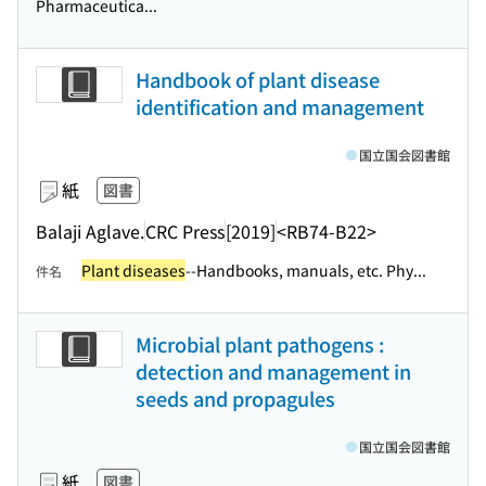
Pharmaceutica...
Handbook of plant disease
identification and management
国立国会図書館
紙
図書
Balaji Aglave.
CRC Press
[2019]
<RB74-B22>
Plant diseases
--Handbooks, manuals, etc. Phy...
件名
Microbial plant pathogens :
detection and management in
seeds and propagules
国立国会図書館
紙
図書