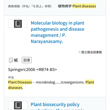
植物病学
Plant diseases
典拠情報（件名/「を見よ」参照）
Molecular biology in plant
pathogenesis and disease
management / P.
Narayanasamy.
国立国会図書館
紙
図書
Springer
c2008-
<RB74-B5>
件名
Plant Diseases
-- microbiolog...
...icroorganisms.
Plant
diseases
.
Plant biosecurity policy