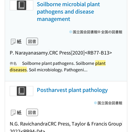
Soilborne microbial plant
pathogens and disease
management
国立国会図書館
全国の図書館
紙
図書
P. Narayanasamy.
CRC Press
[2020]
<RB77-B13>
Soilborne plant pathogens. Soilborne
plant
件名
diseases
. Soil microbiology. Pathogeni...
Postharvest plant pathology
国立国会図書館
紙
図書
N.G. Ravichandra
CRC Press, Taylor & Francis Group
2022
<RB94-D4>