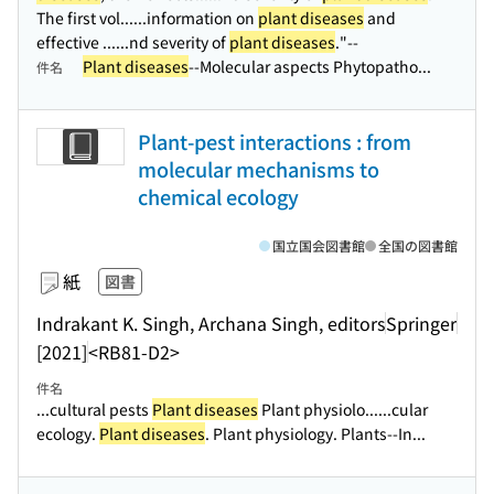
The first vol...
...information on
plant diseases
and
effective ...
...nd severity of
plant diseases
."--
Plant diseases
--Molecular aspects Phytopatho...
件名
Plant-pest interactions : from
molecular mechanisms to
chemical ecology
国立国会図書館
全国の図書館
紙
図書
Indrakant K. Singh, Archana Singh, editors
Springer
[2021]
<RB81-D2>
件名
...cultural pests
Plant diseases
Plant physiolo...
...cular
ecology.
Plant diseases
. Plant physiology. Plants--In...