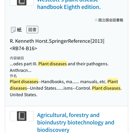
handbook Eighth edition.
国立国会図書館
紙
図書
R. Kenneth Horst.
SpringerReference
[2013]
<RB74-B16>
内容細目
...odes part III.
Plant diseases
and their pathogens.
Anthracn...
件名
Plant diseases
--Handbooks, ma...
... manuals, etc.
Plant
diseases
--United States...
...isms--Control.
Plant diseases
.
United States.
Agricultural, forestry and
bioindustry biotechnology and
biodiscovery