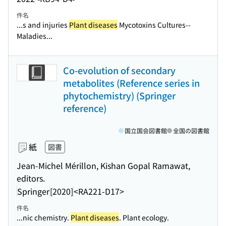
件名
...s and injuries
Plant diseases
Mycotoxins Cultures--
Maladies...
Co-evolution of secondary
metabolites (Reference series in
phytochemistry) (Springer
reference)
国立国会図書館
全国の図書館
紙
図書
Jean-Michel Mérillon, Kishan Gopal Ramawat,
editors.
Springer
[2020]
<RA221-D17>
件名
...nic chemistry.
Plant diseases
. Plant ecology.