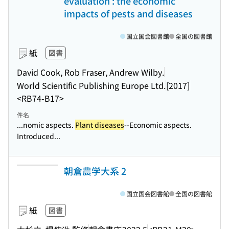
evaluation : the economic
impacts of pests and diseases
国立国会図書館
全国の図書館
紙
図書
David Cook, Rob Fraser, Andrew Wilby.
World Scientific Publishing Europe Ltd.
[2017]
<RB74-B17>
件名
...nomic aspects.
Plant diseases
--Economic aspects.
Introduced...
朝倉農学大系 2
国立国会図書館
全国の図書館
紙
図書