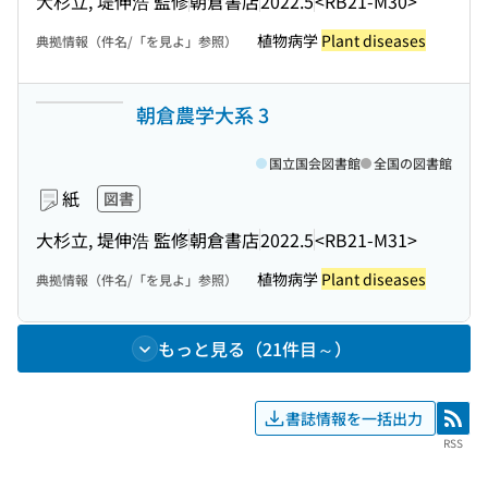
大杉立, 堤伸浩 監修
朝倉書店
2022.5
<RB21-M30>
植物病学
Plant diseases
典拠情報（件名/「を見よ」参照）
朝倉農学大系 3
国立国会図書館
全国の図書館
紙
図書
大杉立, 堤伸浩 監修
朝倉書店
2022.5
<RB21-M31>
植物病学
Plant diseases
典拠情報（件名/「を見よ」参照）
もっと見る（21件目～）
書誌情報を一括出力
RSS
RSS