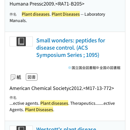
Humana Press
c2009.
<RA71-B205>
Plant diseases
.
Plant Diseases
-- Laboratory
件名
Manuals.
Small wonders: peptides for
disease control. (ACS
Symposium Series ; 1095)
国立国会図書館
全国の図書館
紙
図書
American Chemical Society
c2012.
<M17-13-772>
件名
...ective agents.
Plant diseases
. Therapeutics....
...ective
Agents.
Plant Diseases
.
Westcott's plant disease