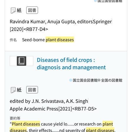
国立国会図書館
紙
図書
Ravindra Kumar, Anuja Gupta, editors
Springer
[2020]
<RB77-D4>
Seed-borne
plant diseases
件名
Diseases of field crops :
diagnosis and management
国立国会図書館
全国の図書館
紙
図書
edited by J.N. Srivastava, A.K. Singh
Apple Academic Press
[2021]
<RB77-D5>
要約等
"
Plant diseases
cause yield lo...
...or research on
plant
diseases
, their effects...
...nd severity of
plant diseases
.