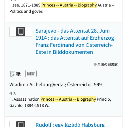
...sse, 1871-1889
Princes -- Austria -- Biography
Austria --
Politics and gover...
Sarajevo - das Attentat 28. Juni
1914 : das Attentat auf Erzherzog
Franz Ferdinand von Österreich-
Este in Bilddokumenten
全国の図書館
紙
図書
Wladimir Aichelburg
Verlag Österreich
c1999
件名
... Assassination
Princes -- Austria -- Biography
Princip,
Gavrilo, 1894-1918 W...
Rudolf : egy lázádó Habsburg