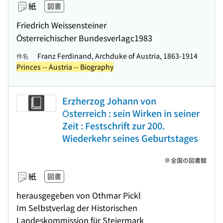
紙
図書
Friedrich Weissensteiner
Österreichischer Bundesverlag
c1983
Franz Ferdinand, Archduke of Austria, 1863-1914
件名
Princes -- Austria -- Biography
Erzherzog Johann von
Österreich : sein Wirken in seiner
Zeit : Festschrift zur 200.
Wiederkehr seines Geburtstages
全国の図書館
紙
図書
herausgegeben von Othmar Pickl
Im Selbstverlag der Historischen
Landeskommission für Steiermark