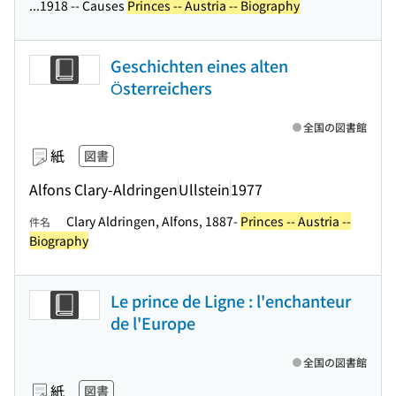
...1918 -- Causes
Princes -- Austria -- Biography
Geschichten eines alten
Österreichers
全国の図書館
紙
図書
Alfons Clary-Aldringen
Ullstein
1977
Clary Aldringen, Alfons, 1887-
Princes -- Austria --
件名
Biography
Le prince de Ligne : l'enchanteur
de l'Europe
全国の図書館
紙
図書