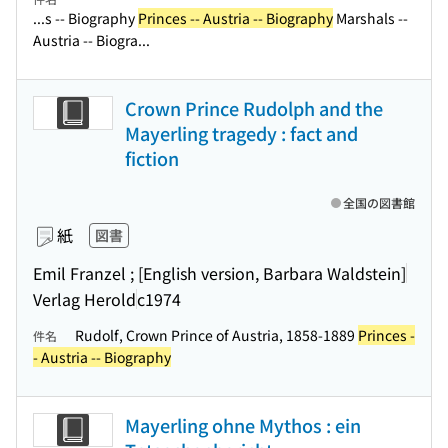
...s -- Biography
Princes -- Austria -- Biography
Marshals --
Austria -- Biogra...
Crown Prince Rudolph and the
Mayerling tragedy : fact and
fiction
全国の図書館
紙
図書
Emil Franzel ; [English version, Barbara Waldstein]
Verlag Herold
c1974
Rudolf, Crown Prince of Austria, 1858-1889
Princes -
件名
- Austria -- Biography
Mayerling ohne Mythos : ein