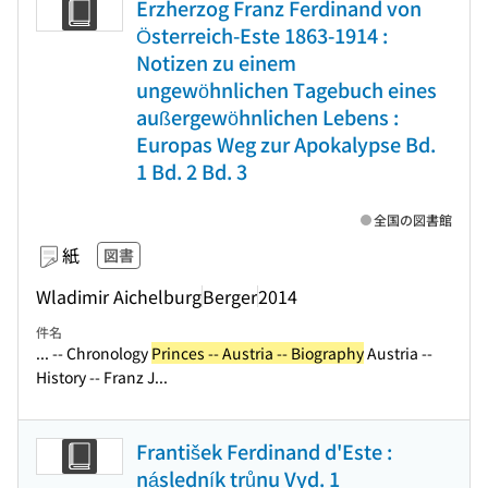
Erzherzog Franz Ferdinand von
Österreich-Este 1863-1914 :
Notizen zu einem
ungewöhnlichen Tagebuch eines
außergewöhnlichen Lebens :
Europas Weg zur Apokalypse Bd.
1 Bd. 2 Bd. 3
全国の図書館
紙
図書
Wladimir Aichelburg
Berger
2014
件名
... -- Chronology
Princes -- Austria -- Biography
Austria --
History -- Franz J...
František Ferdinand d'Este :
následník trůnu Vyd. 1