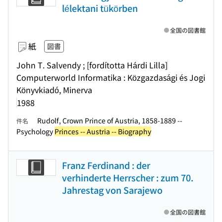
lélektani tükörben
全国の図書館
紙
図書
John T. Salvendy ; [fordította Hárdi Lilla]
Computerworld Informatika : Közgazdasági és Jogi
Könyvkiadó, Minerva
1988
Rudolf, Crown Prince of Austria, 1858-1889 --
件名
Psychology
Princes -- Austria -- Biography
Franz Ferdinand : der
verhinderte Herrscher : zum 70.
Jahrestag von Sarajewo
全国の図書館