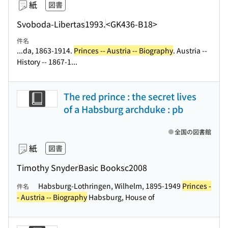
紙
図書
Svoboda-Libertas
1993.
<GK436-B18>
件名
...da, 1863-1914.
Princes -- Austria -- Biography
. Austria --
History -- 1867-1...
The red prince : the secret lives
of a Habsburg archduke : pb
全国の図書館
紙
図書
Timothy Snyder
Basic Books
c2008
Habsburg-Lothringen, Wilhelm, 1895-1949
Princes -
件名
- Austria -- Biography
Habsburg, House of