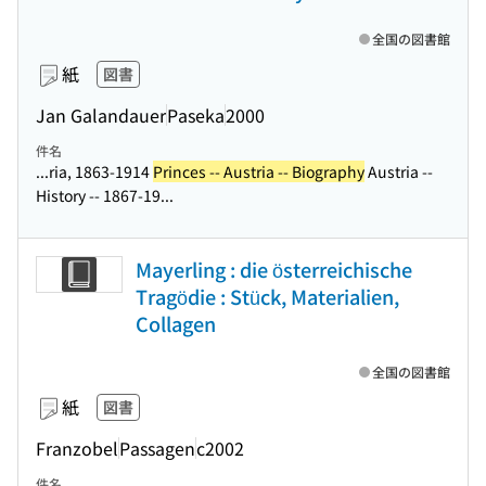
全国の図書館
紙
図書
Jan Galandauer
Paseka
2000
件名
...ria, 1863-1914
Princes -- Austria -- Biography
Austria --
History -- 1867-19...
Mayerling : die österreichische
Tragödie : Stück, Materialien,
Collagen
全国の図書館
紙
図書
Franzobel
Passagen
c2002
件名