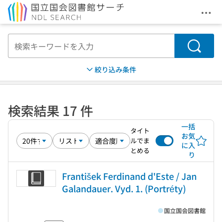
メニ
本文へ移動
検索
絞り込み条件
検索結果 17 件
一括
タイト
お気
ルでま
に入
とめる
り
František Ferdinand d'Este / Jan
Galandauer. Vyd. 1. (Portréty)
国立国会図書館