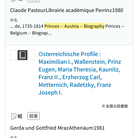
Claude Pasteur
Librairie académique Perrin
c1980
件名
... de, 1735-1814
Princes -- Austria -- Biography
Princes --
Belgium -- Biograp...
Österreichische Profile :
Maximilian I., Wallenstein, Prinz
Eugen, Maria Theresia, Kaunitz,
Franz II., Erzherzog Carl,
Metternich, Radetzky, Franz
Joseph I.
全国の図書館
紙
図書
Gerda und Gottfried Mraz
Athenäum
1981
件名