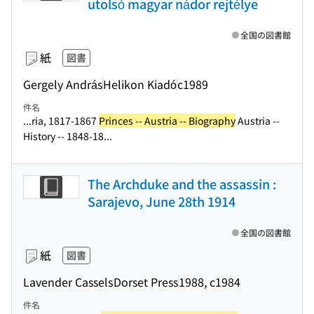
utolsó magyar nádor rejtélye
全国の図書館
紙
図書
Gergely András
Helikon Kiadó
c1989
件名
...ria, 1817-1867
Princes -- Austria -- Biography
Austria --
History -- 1848-18...
The Archduke and the assassin :
Sarajevo, June 28th 1914
全国の図書館
紙
図書
Lavender Cassels
Dorset Press
1988, c1984
件名