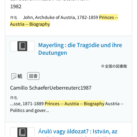
1982
John, Archduke of Austria, 1782-1859
Princes --
件名
Austria -- Biography
Mayerling : die Tragödie und ihre
Deutungen
全国の図書館
紙
図書
Camillo Schaefer
Ueberreuter
c1987
件名
...sse, 1871-1889
Princes -- Austria -- Biography
Austria --
Politics and gover...
Áruló vagy áldozat? : István, az