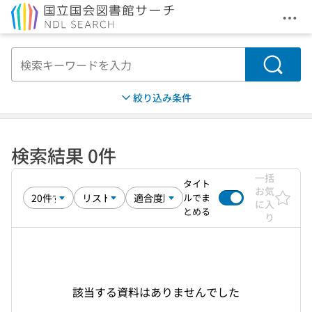
メニ
本文へ移動
検索
絞り込み条件
検索結果 0件
一括
タイト
お気
ルでま
に入
とめる
り
該当する資料はありませんでした