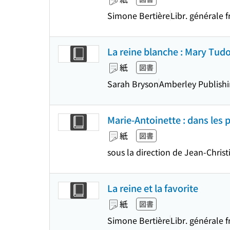
Simone Bertière
Libr. générale f
La reine blanche : Mary Tudor,
紙
図書
Sarah Bryson
Amberley Publish
Marie-Antoinette : dans les p
紙
図書
sous la direction de Jean-Christi
La reine et la favorite
紙
図書
Simone Bertière
Libr. générale f