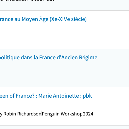
France au Moyen Âge (Xe-XIVe siècle)
 politique dans la France d'Ancien Régime
en of France? : Marie Antoinette : pbk
by Robin Richardson
Penguin Workshop
2024