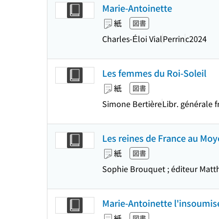
Marie-Antoinette
紙
図書
Charles-Éloi Vial
Perrin
c2024
Les femmes du Roi-Soleil
紙
図書
Simone Bertière
Libr. générale f
Les reines de France au Mo
紙
図書
Sophie Brouquet ; éditeur Matt
Marie-Antoinette l'insoumis
紙
図書