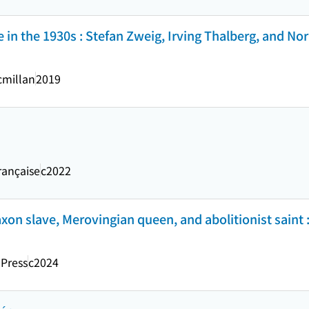
e in the 1930s : Stefan Zweig, Irving Thalberg, and No
cmillan
2019
rançaise
c2022
axon slave, Merovingian queen, and abolitionist saint 
 Press
c2024