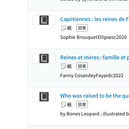
Capétiennes : les reines de 
紙
図書
Sophie Brouquet
Ellipses
c2020
Reines et mères : famille et
紙
図書
Fanny Cosandey
Fayard
c2022
Who was raised to be the que
紙
図書
by Bones Leopard ; illustrated 