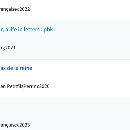
rançaise
c2022
 a life in letters : pbk
ing
2021
as de la reine
an Petitfils
Perrin
c2020
rançaise
c2023