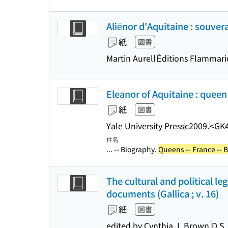
Aliénor d'Aquitaine : souv
紙
図書
Martin Aurell
Éditions Flammar
Eleanor of Aquitaine : queen
紙
図書
Yale University Press
c2009.
<GK
件名
... -- Biography.
Queens -- France -- 
The cultural and political l
documents (Gallica ; v. 16)
紙
図書
edited by Cynthia J. Brown.
D.S.