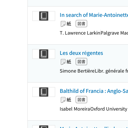
In search of Marie-Antoinett
紙
図書
T. Lawrence Larkin
Palgrave Ma
Les deux régentes
紙
図書
Simone Bertière
Libr. générale f
Balthild of Francia : Anglo-S
紙
図書
Isabel Moreira
Oxford University