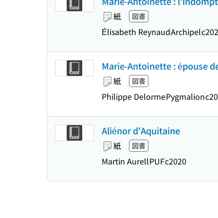
Marie-Antoinette : l'indomp
紙
図書
Élisabeth Reynaud
Archipel
c20
Marie-Antoinette : épouse de
紙
図書
Philippe Delorme
Pygmalion
c2
Aliénor d'Aquitaine
紙
図書
Martin Aurell
PUF
c2020