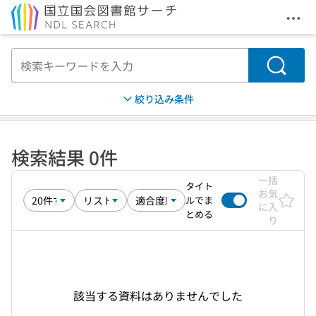
メニ
本文へ移動
検索
絞り込み条件
検索結果 0件
一括
タイト
お気
ルでま
に入
とめる
り
該当する資料はありませんでした