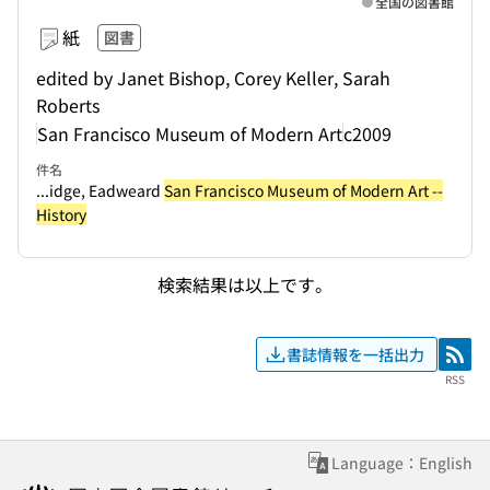
全国の図書館
紙
図書
edited by Janet Bishop, Corey Keller, Sarah
Roberts
San Francisco Museum of Modern Art
c2009
件名
...idge, Eadweard
San Francisco Museum of Modern Art --
History
検索結果は以上です。
書誌情報を一括出力
RSS
RSS
Language：English