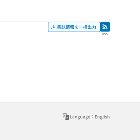
書誌情報を一括出力
RSS
RSS
Language：English