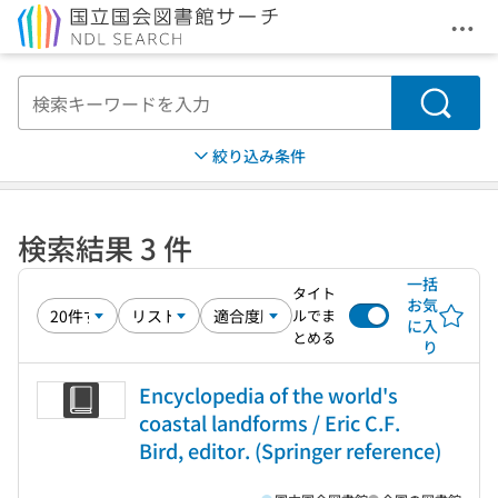
メニ
本文へ移動
検索
絞り込み条件
検索結果 3 件
一括
タイト
お気
ルでま
に入
とめる
り
Encyclopedia of the world's
coastal landforms / Eric C.F.
Bird, editor. (Springer reference)