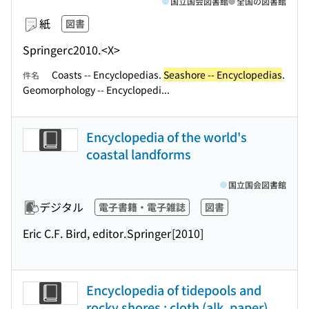
国立国会図書館
全国の図書館
紙
図書
Springer
c2010.
<X>
Coasts -- Encyclopedias.
Seashore -- Encyclopedias
.
件名
Geomorphology -- Encyclopedi...
Encyclopedia of the world's
coastal landforms
国立国会図書館
デジタル
電子書籍・電子雑誌
図書
Eric C.F. Bird, editor.
Springer
[2010]
Encyclopedia of tidepools and
rocky shores : cloth (alk. paper)