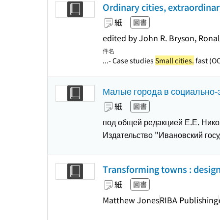
Ordinary cities, extraordina
紙
図書
edited by John R. Bryson, Ronal
件名
...- Case studies
Small cities.
fast (O
Малые города в социально-э
紙
図書
под общей редакцией Е.Е. Никол
Издательство "Ивановский гос
Transforming towns : design
紙
図書
Matthew Jones
RIBA Publishing