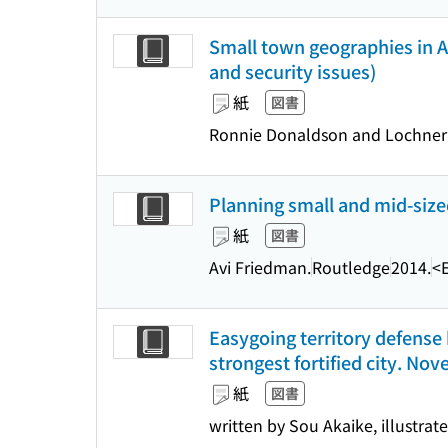
Small town geographies in Af
and security issues)
紙
図書
Ronnie Donaldson and Lochner M
Planning small and mid-sized
紙
図書
Avi Friedman.
Routledge
2014.
<
Easygoing territory defense 
strongest fortified city. Nove
紙
図書
written by Sou Akaike, illustrat