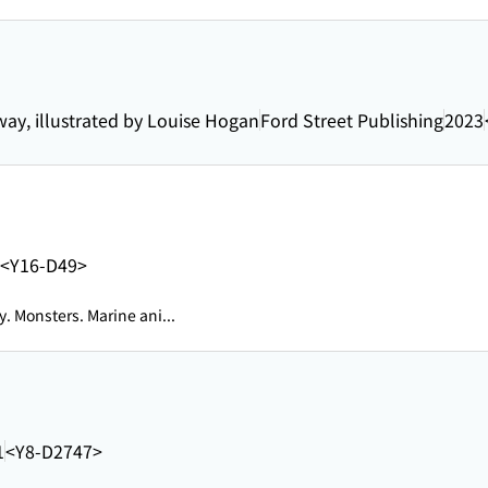
ay, illustrated by Louise Hogan
Ford Street Publishing
2023
<Y16-D49>
. Monsters. Marine ani...
1
<Y8-D2747>