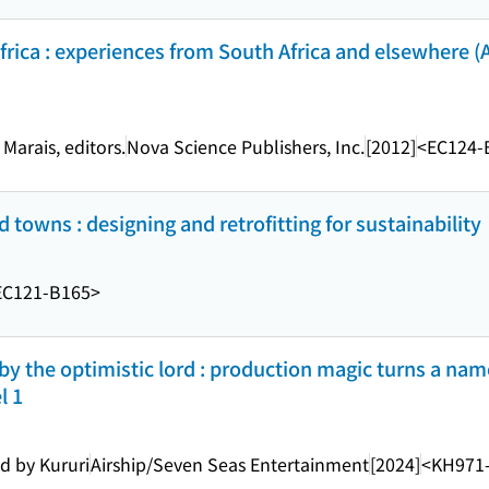
rica : experiences from South Africa and elsewhere (A
arais, editors.
Nova Science Publishers, Inc.
[2012]
<EC124-
 towns : designing and retrofitting for sustainability
EC121-B165>
by the optimistic lord : production magic turns a name
l 1
ed by Kururi
Airship/Seven Seas Entertainment
[2024]
<KH971