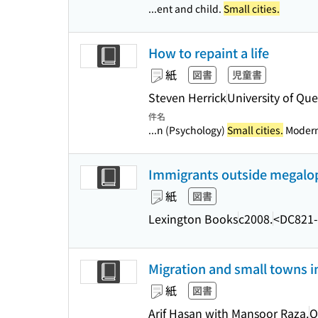
...ent and child.
Small cities.
How to repaint a life
紙
図書
児童書
Steven Herrick
University of Qu
件名
...n (Psychology)
Small cities.
Modern 
Immigrants outside megalopol
紙
図書
Lexington Books
c2008.
<DC821
Migration and small towns i
紙
図書
Arif Hasan with Mansoor Raza.
O