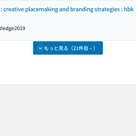
 : creative placemaking and branding strategies : hbk
tledge
2019
もっと見る（21件目～）