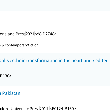
eensland Press
2021
<Y8-D2748>
& contemporary fiction...
is : ethnic transformation in the heartland / edited 
-B130>
n Pakistan
xford University Press
2011.
<EC124-B160>