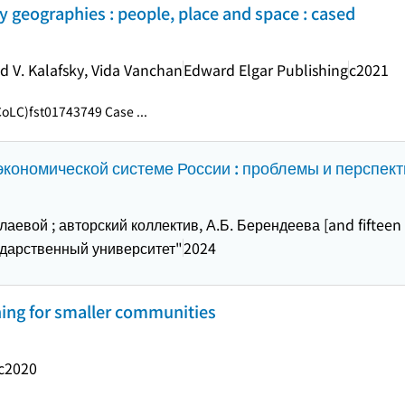
ry geographies : people, place and space : cased
d V. Kalafsky, Vida Vanchan
Edward Elgar Publishing
c2021
CoLC)fst01743749 Case ...
кономической системе России : проблемы и перспек
аевой ; авторский коллектив, А.Б. Берендеева [and fifteen 
ударственный университет"
2024
ing for smaller communities
c2020