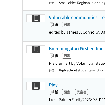
Small cities Regional plannin
件名
Vulnerable communities : rese
紙
図書
edited by James J. Connolly, Da
Koimonogatari First edition
紙
図書
Nisioisin, art by Vofan, transla
High school students--Fiction 
件名
Play
紙
図書
児童書
Luke Palmer
Firefly
2023
<Y8-D4