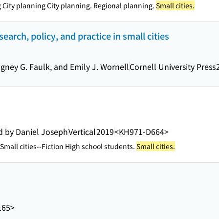
g City planning City planning. Regional planning.
Small cities.
arch, policy, and practice in small cities
gney G. Faulk, and Emily J. Wornell
Cornell University Press
ted by Daniel Joseph
Vertical
2019
<KH971-D664>
Small cities--Fiction High school students.
Small cities.
165>