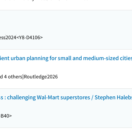
ess
2024
<Y8-D4106>
ient urban planning for small and medium-sized cities
d 4 others]
Routledge
2026
s : challenging Wal-Mart superstores / Stephen Haleb
-B40>