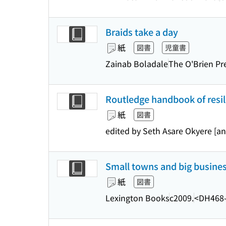
Braids take a day
紙
図書
児童書
Zainab Boladale
The O'Brien Pr
Routledge handbook of resil
紙
図書
edited by Seth Asare Okyere [an
Small towns and big busines
紙
図書
Lexington Books
c2009.
<DH468