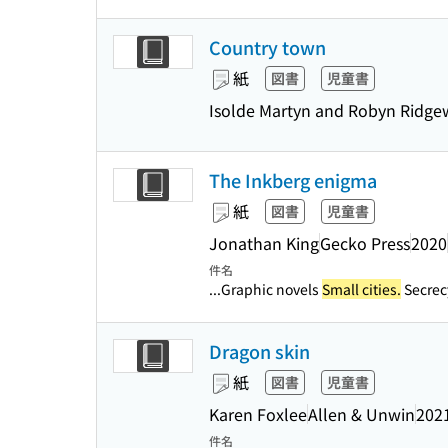
Country town
紙
図書
児童書
Isolde Martyn and Robyn Ridgew
The Inkberg enigma
紙
図書
児童書
Jonathan King
Gecko Press
2020
件名
...Graphic novels
Small cities.
Secrecy
Dragon skin
紙
図書
児童書
Karen Foxlee
Allen & Unwin
202
件名