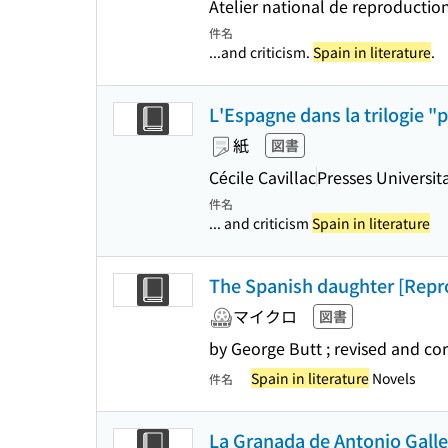
Atelier national de reproduction 
件名
...and criticism.
Spain in literature
.
L'Espagne dans la trilogie "p
紙
図書
Cécile Cavillac
Presses Universit
件名
... and criticism
Spain in literature
The Spanish daughter [Repro
マイクロ
図書
by George Butt ; revised and c
Spain in literature
Novels
件名
La Granada de Antonio Galle