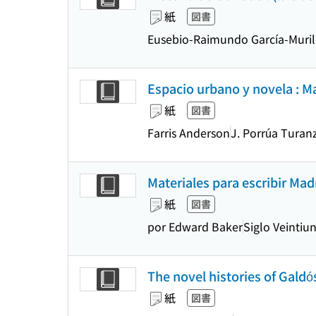
紙
図書
Eusebio-Raimundo García-Muril
Espacio urbano y novela : M
紙
図書
Farris Anderson
J. Porrúa Turan
Materiales para escribir Madr
紙
図書
por Edward Baker
Siglo Veintiu
The novel histories of Galdó
紙
図書