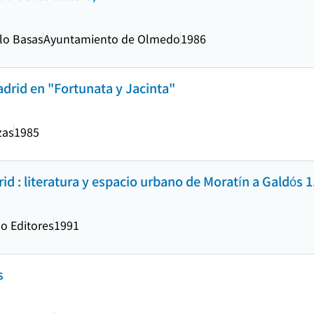
lo Basas
Ayuntamiento de Olmedo
1986
adrid en "Fortunata y Jacinta"
zas
1985
id : literatura y espacio urbano de Moratín a Galdós 1
no Editores
1991
s