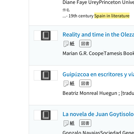
Diane Faye Urey
Princeton Unive
件名
...- 19th century
Spain in literature
Reality and time in the Olez
紙
図書
Marian G.R. Coope
Tamesis Boo
Guipúzcoa en escritores y vi
紙
図書
Beatriz Monreal Huegun ; [tradu
La novela de Juan Goytisolo
紙
図書
Gonzalo Navajas
Sociedad Gener