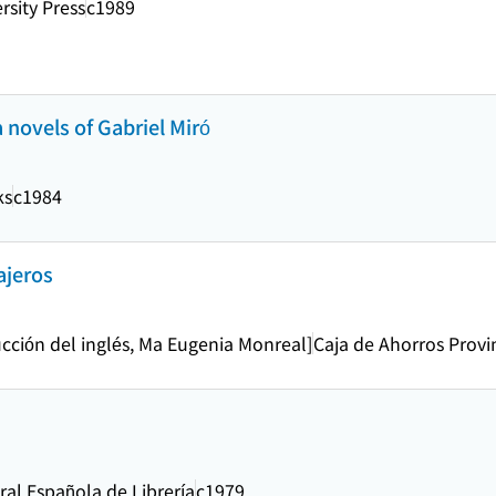
rsity Press
c1989
a novels of Gabriel Miró
ks
c1984
ajeros
cción del inglés, Ma Eugenia Monreal]
Caja de Ahorros Provi
al Española de Librería
c1979