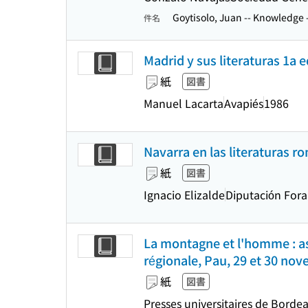
Goytisolo, Juan -- Knowledge 
件名
Madrid y sus literaturas 1a e
紙
図書
Manuel Lacarta
Avapiés
1986
Navarra en las literaturas ro
紙
図書
Ignacio Elizalde
Diputación Foral
La montagne et l'homme : aspe
régionale, Pau, 29 et 30 no
紙
図書
Presses universitaires de Borde