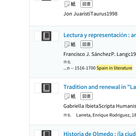
紙
図書
Jon Juaristi
Taurus
1998
Lectura y representación : a
紙
図書
Francisco J. Sánchez
P. Lang
c1
件名
...n -- 1516-1700
Spain in literature
Tradition and renewal in "L
紙
図書
Gabriella Ibieta
Scripta Humanis
Larreta, Enrique Rodríguez, 1
件名
Historia de Olmedo : (la ciud