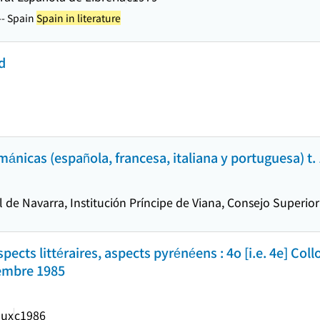
-- Spain
Spain in literature
d
mánicas (española, francesa, italiana y portuguesa) t. 1
 de Navarra, Institución Príncipe de Viana, Consejo Superior 
cts littéraires, aspects pyrénéens : 4o [i.e. 4e] Coll
vembre 1985
aux
c1986