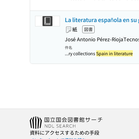
La literatura española en su 
紙
図書
José Antonio Pérez-Rioja
Tecno
件名
...ry collections
Spain in literature
資料にアクセスするための手段