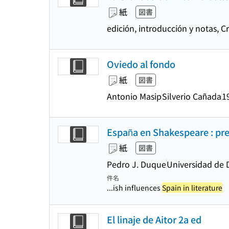
紙
図書
edición, introducción y notas, Cr
Oviedo al fondo
紙
図書
Antonio Masip
Silverio Cañada
1
España en Shakespeare : pre
紙
図書
Pedro J. Duque
Universidad de 
件名
...ish influences
Spain in literature
El linaje de Aitor 2a ed