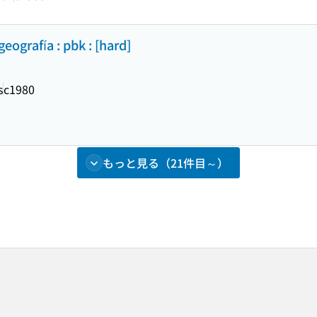
geografía : pbk : [hard]
s
c1980
もっと見る（21件目～）