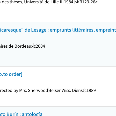
des thèses, Université de Lille III
1984.
<KR123-26>
icaresque" de Lesage : emprunts littéraires, empreinte 
aires de Bordeaux
c2004
.to order]
orrected by Mrs. Sherwood
Belser Wiss. Dienst
c1989
go Burín : antología