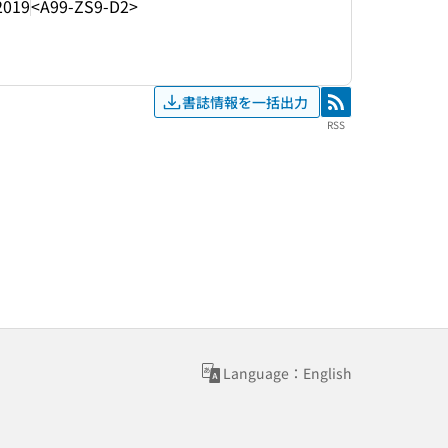
2019
<A99-ZS9-D2>
書誌情報を一括出力
RSS
RSS
Language：English