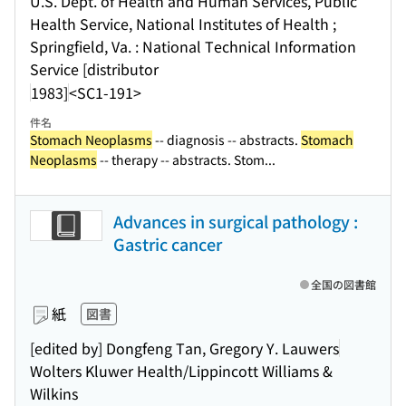
U.S. Dept. of Health and Human Services, Public
Health Service, National Institutes of Health ;
Springfield, Va. : National Technical Information
Service [distributor
1983]
<SC1-191>
件名
Stomach Neoplasms
-- diagnosis -- abstracts.
Stomach
Neoplasms
-- therapy -- abstracts. Stom...
Advances in surgical pathology :
Gastric cancer
全国の図書館
紙
図書
[edited by] Dongfeng Tan, Gregory Y. Lauwers
Wolters Kluwer Health/Lippincott Williams &
Wilkins