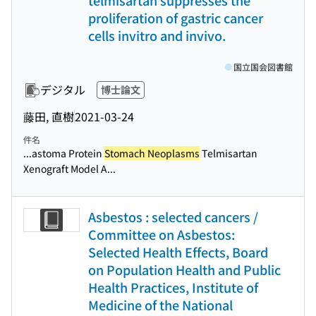
telmisartan suppresses the
proliferation of gastric cancer
cells invitro and invivo.
国立国会図書館
デジタル
博士論文
藤田, 直樹
2021-03-24
件名
...astoma Protein
Stomach Neoplasms
Telmisartan
Xenograft Model A...
Asbestos : selected cancers /
Committee on Asbestos:
Selected Health Effects, Board
on Population Health and Public
Health Practices, Institute of
Medicine of the National