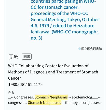
countries participating in WHO-
CC for stomach cancer :
proceedings of the WHO-CC
General Meeting, Tokyo, October
4-6, 1979 / edited by Heizaburo
Ichikawa. (WHO-CC monograph ;
no. 3)
国立国会図書館
紙
図書
WHO Collaborating Center for Evaluation of
Methods of Diagnosis and Treatment of Stomach
Cancer
1980.
<SC461-117>
件名
...-- Congresses.
Stomach Neoplasms
-- epidemiolog...
...--
congresses.
Stomach Neoplasms
-- therapy -- congresses.