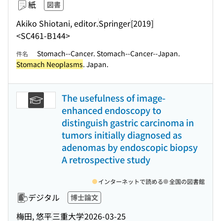
紙
図書
Akiko Shiotani, editor.
Springer
[2019]
<SC461-B144>
Stomach--Cancer. Stomach--Cancer--Japan.
件名
Stomach Neoplasms
. Japan.
The usefulness of image-
enhanced endoscopy to
distinguish gastric carcinoma in
tumors initially diagnosed as
adenomas by endoscopic biopsy
A retrospective study
インターネットで読める
全国の図書館
デジタル
博士論文
梅田, 悠平
三重大学
2026-03-25