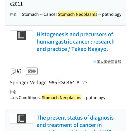
c2011
Stomach -- Cancer
Stomach Neoplasms
-- pathology
件名
Histogenesis and precursors of
human gastric cancer : research
and practice / Takeo Nagayo.
国立国会図書館
紙
図書
Springer-Verlag
c1986.
<SC464-A12>
件名
...us Conditions.
Stomach Neoplasms
-- pathology.
The present status of diagnosis
and treatment of cancer in