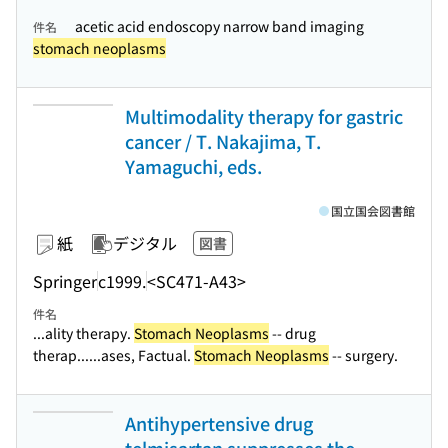
acetic acid endoscopy narrow band imaging
件名
stomach neoplasms
Multimodality therapy for gastric
cancer / T. Nakajima, T.
Yamaguchi, eds.
国立国会図書館
紙
デジタル
図書
Springer
c1999.
<SC471-A43>
件名
...ality therapy.
Stomach Neoplasms
-- drug
therap...
...ases, Factual.
Stomach Neoplasms
-- surgery.
Antihypertensive drug