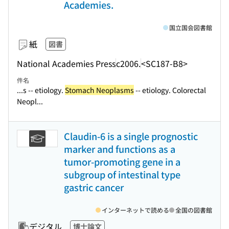
Academies.
国立国会図書館
紙
図書
National Academies Press
c2006.
<SC187-B8>
件名
...s -- etiology.
Stomach Neoplasms
-- etiology. Colorectal
Neopl...
Claudin-6 is a single prognostic
marker and functions as a
tumor-promoting gene in a
subgroup of intestinal type
gastric cancer
インターネットで読める
全国の図書館
デジタル
博士論文