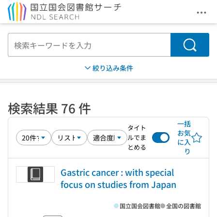
メニ
本文へ移動
検索
絞り込み条件
検索結果 76 件
一括
タイト
お気
ルでま
に入
とめる
り
Gastric cancer : with special
focus on studies from Japan
国立国会図書館
全国の図書館