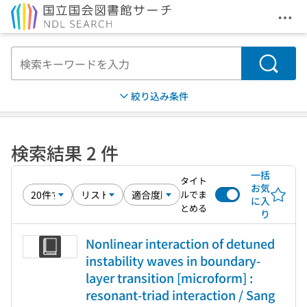
メニ
本文へ移動
検索
絞り込み条件
検索結果 2 件
一括
タイト
お気
ルでま
に入
とめる
り
Nonlinear interaction of detuned
instability waves in boundary-
layer transition [microform] :
resonant-triad interaction / Sang