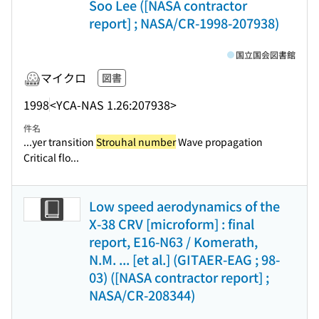
Soo Lee ([NASA contractor
report] ; NASA/CR-1998-207938)
国立国会図書館
マイクロ
図書
1998
<YCA-NAS 1.26:207938>
件名
...yer transition
Strouhal number
Wave propagation
Critical flo...
Low speed aerodynamics of the
X-38 CRV [microform] : final
report, E16-N63 / Komerath,
N.M. ... [et al.] (GITAER-EAG ; 98-
03) ([NASA contractor report] ;
NASA/CR-208344)