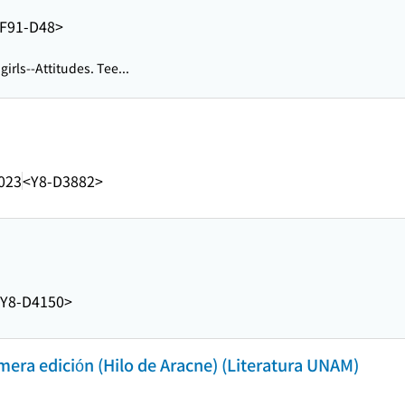
F91-D48>
irls--Attitudes. Tee...
023
<Y8-D3882>
Y8-D4150>
era edición (Hilo de Aracne) (Literatura UNAM)