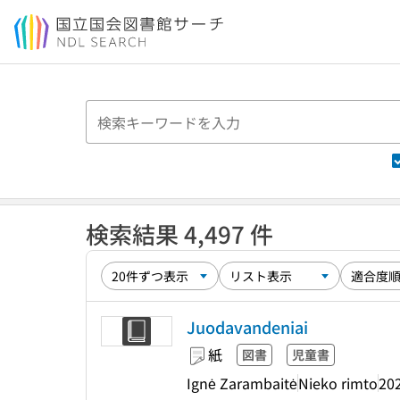
本文へ移動
検索結果 4,497 件
Juodavandeniai
紙
図書
児童書
Ignė Zarambaitė
Nieko rimto
20