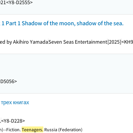
021
<Y8-D2555>
1 Part 1 Shadow of the moon, shadow of the sea.
ated by Akihiro Yamada
Seven Seas Entertainment
[2025]
<KH9
-D5056>
 трех книгах
.
<Y8-D228>
)--Fiction.
Teenagers.
Russia (Federation)