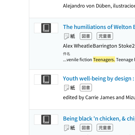
Alejandro von Düben, ilustracio
The humiliations of Welton 
紙
図書
児童書
Alex Wheatle
Barrington Stoke
2
件名
...venile fiction
Teenagers.
Teenage b
Youth well-being by design : 
紙
図書
edited by Carrie James and Miz
Being black 'n chicken, & chi
紙
図書
児童書