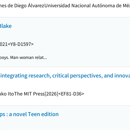
nes de Diego Álvarez
Universidad Nacional Autónoma de Mé
Blake
021
<Y8-D1597>
oys. Man-woman relat...
integrating research, critical perspectives, and innov
uko Ito
The MIT Press
[2026]
<EF81-D36>
ps : a novel Teen edition