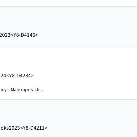
2023
<Y8-D4146>
024
<Y8-D4284>
ys. Male rape victi...
ooks
2023
<Y8-D4211>