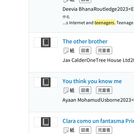
Deevia Bhana
Routledge
2023
<E
件名
...s Internet and
teenagers.
Teenage g
The other brother
紙
図書
児童書
Jax Calder
OneTree House Ltd
2
You think you know me
紙
図書
児童書
Ayaan Mohamud
Usborne
2023
<
Clara como un fantasma Prim
紙
図書
児童書