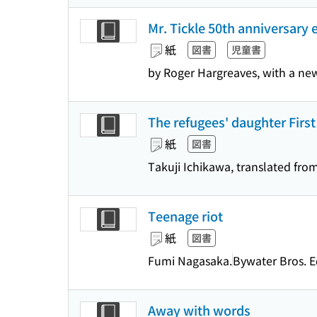
Mr. Tickle 50th anniversary 
紙
図書
児童書
by Roger Hargreaves, with a ne
The refugees' daughter First 
紙
図書
Takuji Ichikawa, translated from
Teenage riot
紙
図書
Fumi Nagasaka.
Bywater Bros. E
Away with words