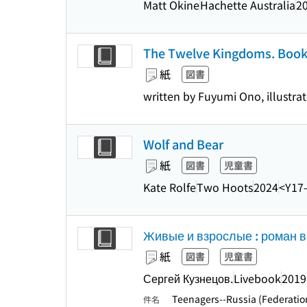
Matt Okine
Hachette Australia
2
The Twelve Kingdoms. Book 
紙
図書
written by Fuyumi Ono, illustr
Wolf and Bear
紙
図書
児童書
Kate Rolfe
Two Hoots
2024
<Y17
Живые и взрослые : роман в
紙
図書
児童書
Сергей Кузнецов.
Livebook
2019
Teenagers--Russia (Federation
件名