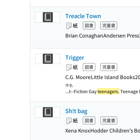
Treacle Town
紙
図書
児童書
Brian Conaghan
Andersen Press
Trigger
紙
図書
児童書
C.G. Moore
Little Island Books
2
件名
...t--Fiction Gay
teenagers.
Teenage bo
Sh!t bag
紙
図書
児童書
Xena Knox
Hodder Children's B