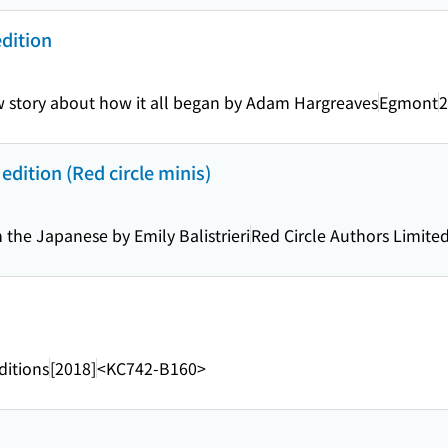
edition
w story about how it all began by Adam Hargreaves
Egmont
2
edition (Red circle minis)
 the Japanese by Emily Balistrieri
Red Circle Authors Limite
ditions
[2018]
<KC742-B160>