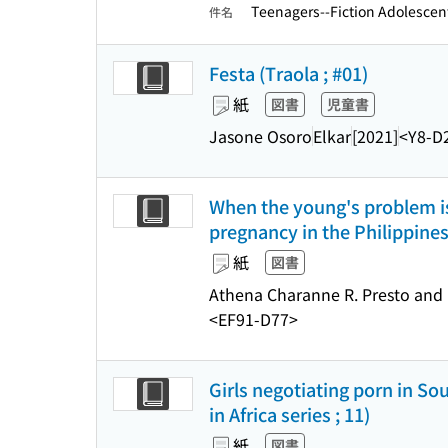
Teenagers--Fiction Adolescen
件名
Festa (Traola ; #01)
紙
図書
児童書
Jasone Osoro
Elkar
[2021]
<Y8-D
When the young's problem is
pregnancy in the Philippines
紙
図書
Athena Charanne R. Presto and 
<EF91-D77>
Girls negotiating porn in So
in Africa series ; 11)
紙
図書