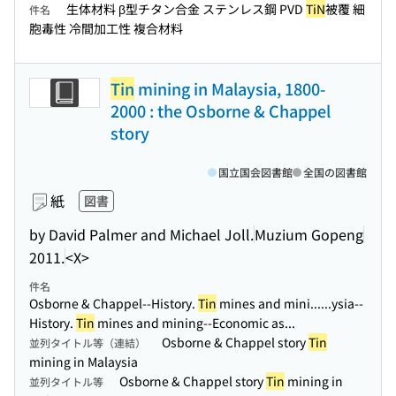
生体材料 β型チタン合金 ステンレス鋼 PVD
TiN
被覆 細
件名
胞毒性 冷間加工性 複合材料
Tin
mining in Malaysia, 1800-
2000 : the Osborne & Chappel
story
国立国会図書館
全国の図書館
紙
図書
by David Palmer and Michael Joll.
Muzium Gopeng
2011.
<X>
件名
Osborne & Chappel--History.
Tin
mines and mini...
...ysia--
History.
Tin
mines and mining--Economic as...
Osborne & Chappel story
Tin
並列タイトル等（連結）
mining in Malaysia
Osborne & Chappel story
Tin
mining in
並列タイトル等