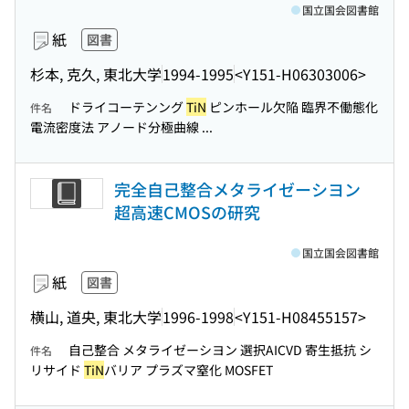
国立国会図書館
紙
図書
杉本, 克久, 東北大学
1994-1995
<Y151-H06303006>
ドライコーテンング
TiN
ピンホール欠陥 臨界不働態化
件名
電流密度法 アノード分極曲線 ...
完全自己整合メタライゼーシヨン
超高速CMOSの研究
国立国会図書館
紙
図書
横山, 道央, 東北大学
1996-1998
<Y151-H08455157>
自己整合 メタライゼーシヨン 選択AICVD 寄生抵抗 シ
件名
リサイド
TiN
バリア プラズマ窒化 MOSFET