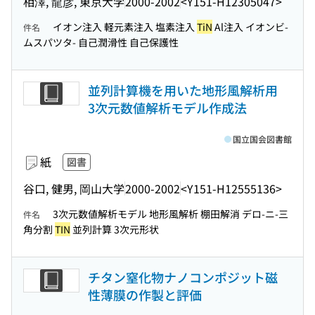
相澤, 龍彦, 東京大学
2000-2002
<Y151-H12305047>
イオン注入 軽元素注入 塩素注入
TiN
Al注入 イオンビ-
件名
ムスパツタ- 自己潤滑性 自己保護性
並列計算機を用いた地形風解析用
3次元数値解析モデル作成法
国立国会図書館
紙
図書
谷口, 健男, 岡山大学
2000-2002
<Y151-H12555136>
3次元数値解析モデル 地形風解析 棚田解消 デロ-ニ-三
件名
角分割
TIN
並列計算 3次元形状
チタン窒化物ナノコンポジット磁
性薄膜の作製と評価