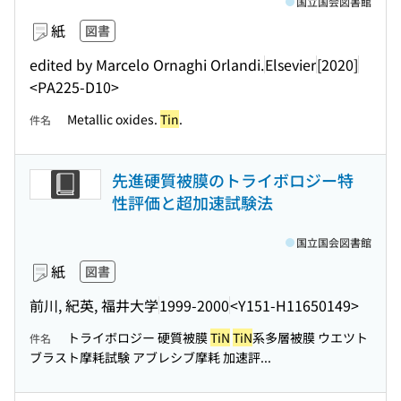
国立国会図書館
紙
図書
edited by Marcelo Ornaghi Orlandi.
Elsevier
[2020]
<PA225-D10>
Metallic oxides.
Tin
.
件名
先進硬質被膜のトライボロジー特
性評価と超加速試験法
国立国会図書館
紙
図書
前川, 紀英, 福井大学
1999-2000
<Y151-H11650149>
トライボロジー 硬質被膜
TiN
TiN
系多層被膜 ウエツト
件名
ブラスト摩耗試験 アブレシブ摩耗 加速評...