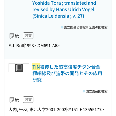
Yoshida Tora ; translated and
revised by Hans Ulrich Vogel.
(Sinica Leidensia ; v. 27)
国立国会図書館
全国の図書館
紙
図書
E.J. Brill
1993.
<DM691-A6>
TiN
被覆した超高強度チタン合金
極細線及び箔帯の開発とその応用
研究
国立国会図書館
紙
図書
大内, 千秋, 東北大学
2001-2002
<Y151-H13555177>