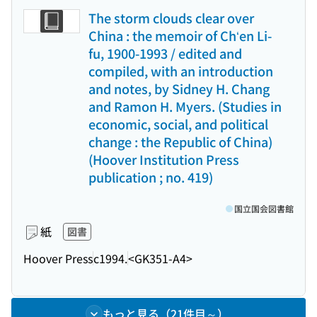
The storm clouds clear over
China : the memoir of Chʻen Li-
fu, 1900-1993 / edited and
compiled, with an introduction
and notes, by Sidney H. Chang
and Ramon H. Myers. (Studies in
economic, social, and political
change : the Republic of China)
(Hoover Institution Press
publication ; no. 419)
国立国会図書館
紙
図書
Hoover Press
c1994.
<GK351-A4>
もっと見る（21件目～）