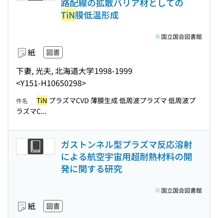
路配線の拡散バリア材としての
TiN
膜低温形成
国立国会図書館
紙
図書
下妻, 光夫, 北海道大学
1998-1999
<Y151-H10650298>
TiN
プラズマCVD 薄膜生成 低周波プラズマ 低周波プ
件名
ラズマC...
ガストンネル型プラズマ反応溶射
による航空宇宙用超耐熱材料の開
発に関する研究
国立国会図書館
紙
図書