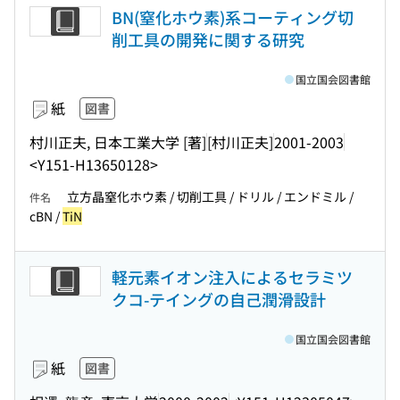
BN(窒化ホウ素)系コーティング切
削工具の開発に関する研究
国立国会図書館
紙
図書
村川正夫, 日本工業大学 [著]
[村川正夫]
2001-2003
<Y151-H13650128>
立方晶窒化ホウ素 / 切削工具 / ドリル / エンドミル /
件名
cBN /
TiN
軽元素イオン注入によるセラミツ
クコ-テイングの自己潤滑設計
国立国会図書館
紙
図書