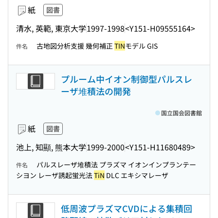
紙
図書
清水, 英範, 東京大学
1997-1998
<Y151-H09555164>
古地図分析支援 幾何補正
TIN
モデル GIS
件名
プルーム中イオン制御型パルスレ
ーザ堆積法の開発
国立国会図書館
紙
図書
池上, 知顯, 熊本大学
1999-2000
<Y151-H11680489>
パルスレーザ堆積法 プラズマ イオンインプランテー
件名
シヨン レーザ誘起蛍光法
TiN
DLC エキシマレーザ
低周波プラズマCVDによる集積回