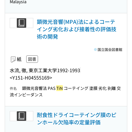
Malaysia
顕微光音響(MPA)法によるコーテ
イング劣化および接着性の評価技
術の開発
国立国会図書館
紙
図書
水流, 徹, 東京工業大学
1992-1993
<Y151-H04555169>
顕微光音響法 PAS
TiN
コーテイング 塗膜 劣化 剥離 交
件名
流インピーダンス
耐食性ドライコーテイング膜のピ
ンホール欠陥率の定量評価