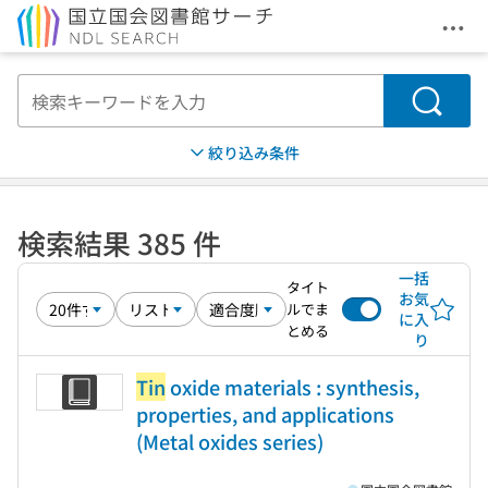
メニ
本文へ移動
検索
絞り込み条件
検索結果 385 件
一括
タイト
お気
ルでま
に入
とめる
り
Tin
oxide materials : synthesis,
properties, and applications
(Metal oxides series)