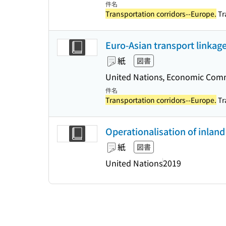
件名
Transportation corridors--Europe.
Tr
Euro-Asian transport linkage
紙
図書
United Nations, Economic Comm
件名
Transportation corridors--Europe.
Tr
Operationalisation of inlan
紙
図書
United Nations
2019