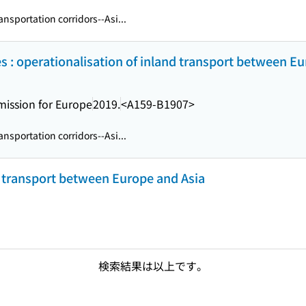
ansportation corridors--Asi...
s : operationalisation of inland transport between Eu
ission for Europe
2019.
<A159-B1907>
ansportation corridors--Asi...
d transport between Europe and Asia
検索結果は以上です。