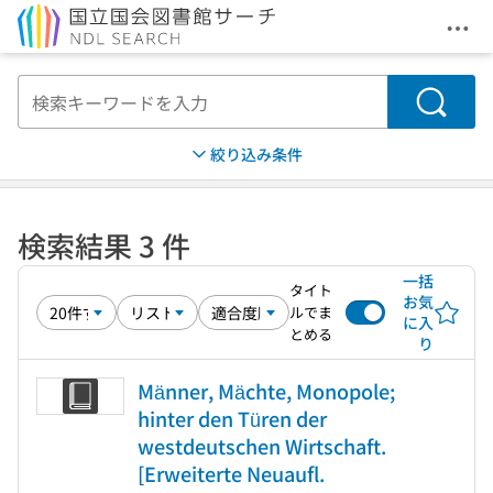
メニ
本文へ移動
検索
絞り込み条件
検索結果 3 件
一括
タイト
お気
ルでま
に入
とめる
り
Männer, Mächte, Monopole;
hinter den Türen der
westdeutschen Wirtschaft.
[Erweiterte Neuaufl.