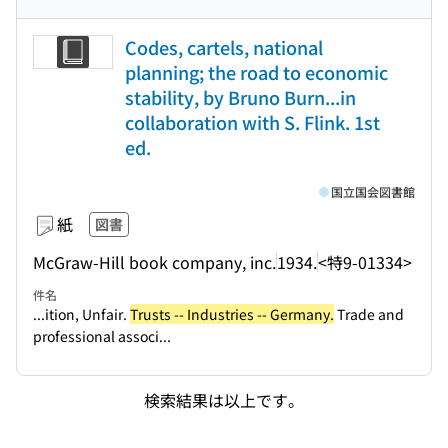
Codes, cartels, national
planning; the road to economic
stability, by Bruno Burn...in
collaboration with S. Flink. 1st
ed.
国立国会図書館
紙
図書
McGraw-Hill book company, inc.
1934.
<特9-01334>
件名
...ition, Unfair.
Trusts -- Industries -- Germany.
Trade and
professional associ...
検索結果は以上です。