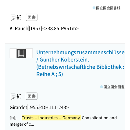
国立国会図書館
紙
図書
K. Rauch
[1957]
<338.85-P961m>
Unternehmungszusammenschlüsse
/ Günther Koberstein.
(Betriebswirtschaftliche Bibliothek :
Reihe A ; 5)
国立国会図書館
紙
図書
Girardet
1955.
<DH111-243>
Trusts -- Industries -- Germany.
Consolidation and
件名
merger of c...