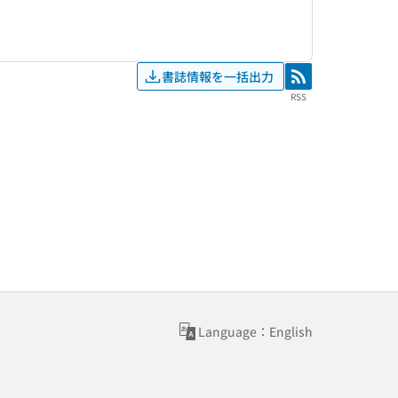
書誌情報を一括出力
RSS
RSS
Language：English