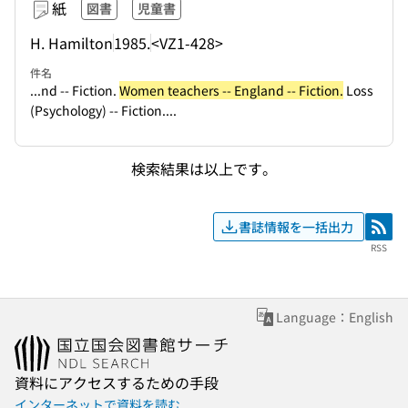
紙
図書
児童書
H. Hamilton
1985.
<VZ1-428>
件名
...nd -- Fiction.
Women teachers -- England -- Fiction.
Loss
(Psychology) -- Fiction....
検索結果は以上です。
書誌情報を一括出力
RSS
RSS
Language：English
資料にアクセスするための手段
インターネットで資料を読む