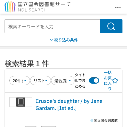
メニ
本文へ移動
検索
絞り込み条件
検索結果 1 件
一括
タイト
お気
ルでま
に入
とめる
り
Crusoe's daughter / by Jane
Gardam. [1st ed.]
国立国会図書館