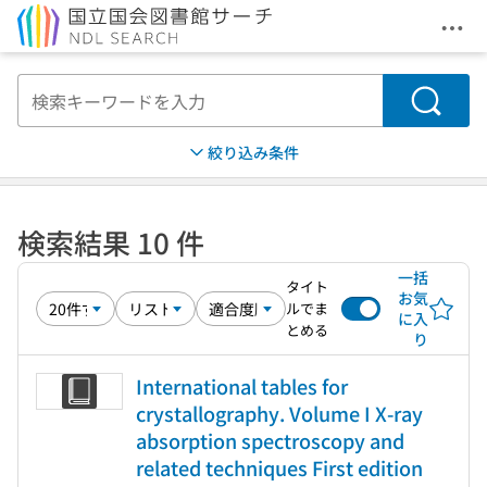
メニ
本文へ移動
検索
絞り込み条件
検索結果 10 件
一括
タイト
お気
ルでま
に入
とめる
り
International tables for
crystallography. Volume I X-ray
absorption spectroscopy and
related techniques First edition