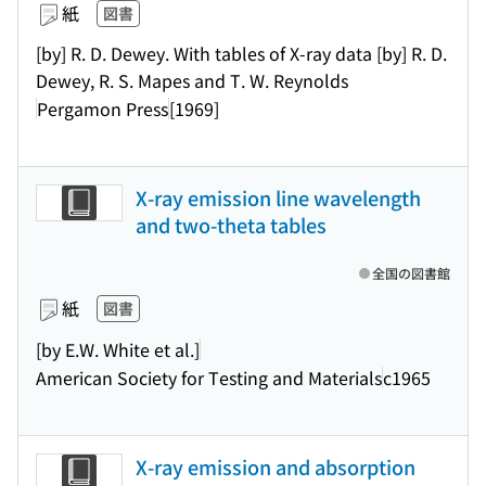
紙
図書
[by] R. D. Dewey. With tables of X-ray data [by] R. D.
Dewey, R. S. Mapes and T. W. Reynolds
Pergamon Press
[1969]
X-ray emission line wavelength
and two-theta tables
全国の図書館
紙
図書
[by E.W. White et al.]
American Society for Testing and Materials
c1965
X-ray emission and absorption