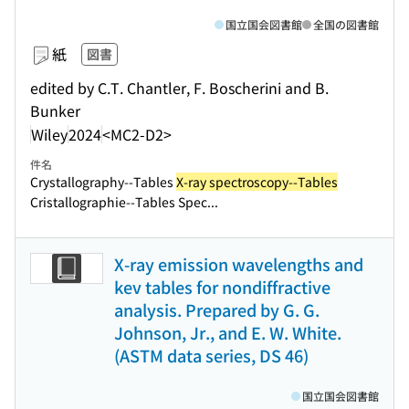
国立国会図書館
全国の図書館
紙
図書
edited by C.T. Chantler, F. Boscherini and B.
Bunker
Wiley
2024
<MC2-D2>
件名
Crystallography--Tables
X-ray spectroscopy--Tables
Cristallographie--Tables Spec...
X-ray emission wavelengths and
kev tables for nondiffractive
analysis. Prepared by G. G.
Johnson, Jr., and E. W. White.
(ASTM data series, DS 46)
国立国会図書館