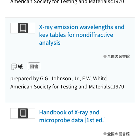
American Society for Testing and Materials
c1970
X-ray emission wavelengths and
kev tables for nondiffractive
analysis
全国の図書館
紙
図書
prepared by G.G. Johnson, Jr., E.W. White
American Society for Testing and Materials
c1970
Handbook of X-ray and
microprobe data [1st ed.]
全国の図書館