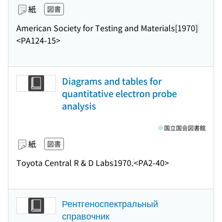
紙
図書
American Society for Testing and Materials
[1970]
<PA124-15>
Diagrams and tables for
quantitative electron probe
analysis
国立国会図書館
紙
図書
Toyota Central R & D Labs
1970.
<PA2-40>
Рентгеноспектральный
справочник