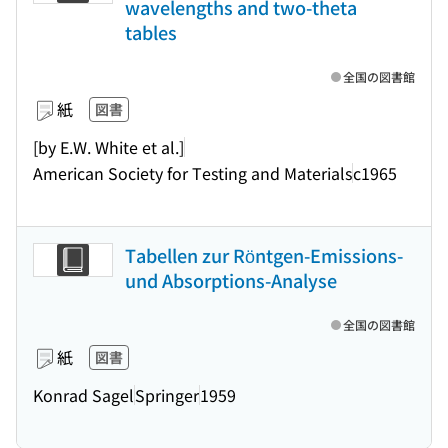
wavelengths and two-theta
tables
全国の図書館
紙
図書
[by E.W. White et al.]
American Society for Testing and Materials
c1965
Tabellen zur Röntgen-Emissions-
und Absorptions-Analyse
全国の図書館
紙
図書
Konrad Sagel
Springer
1959