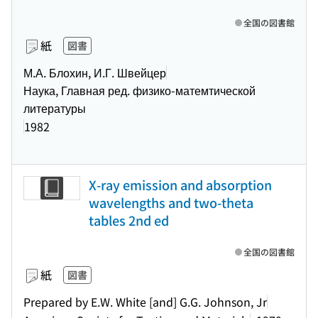
全国の図書館
紙
図書
М.А. Блохин, И.Г. Швейцер
Наука, Главная ред. физико-матемтической
литературы
1982
X-ray emission and absorption
wavelengths and two-theta
tables 2nd ed
全国の図書館
紙
図書
Prepared by E.W. White [and] G.G. Johnson, Jr