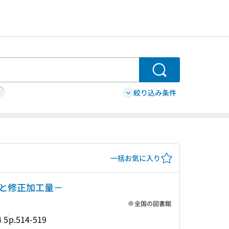
検索
絞り込み条件
一括お気に入り
と修正加工量－
全国の図書館
4 5
p.514-519