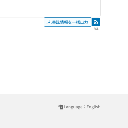
書誌情報を一括出力
RSS
RSS
Language：English