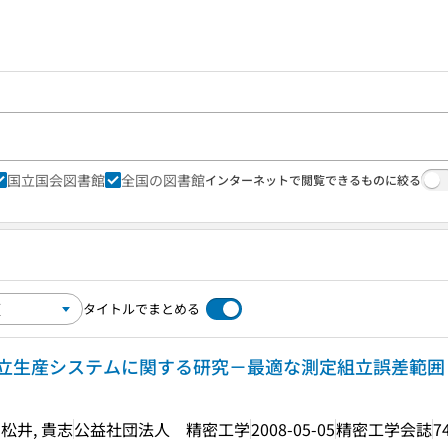
国立国会図書館
全国の図書館
インターネットで閲覧できるものに絞る
タイトルでまとめる
立生産システムに関する研究－最適な測定組立誤差範囲
, 松井, 貴志
公益社団法人 精密工学
2008-05-05
精密工学会誌
7