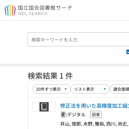
本文へ移動
検索結果 1 件
修正法を用いた高精度加工組
デジタル
図書
井山, 俊郎, 水野, 雅裕, 西川, 尚宏