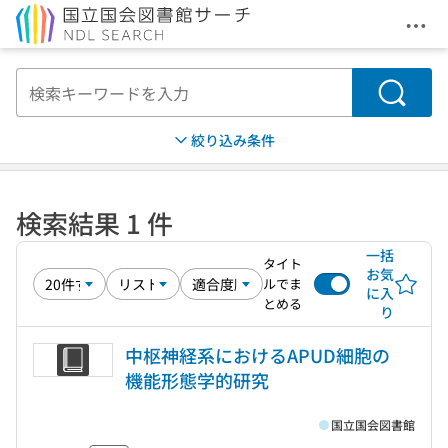
メニ
本文へ移動
検索
絞り込み条件
検索結果 1 件
一括
タイト
お気
ルでま
に入
とめる
り
中枢神経系におけるAPUD細胞の
機能形態学的研究
国立国会図書館