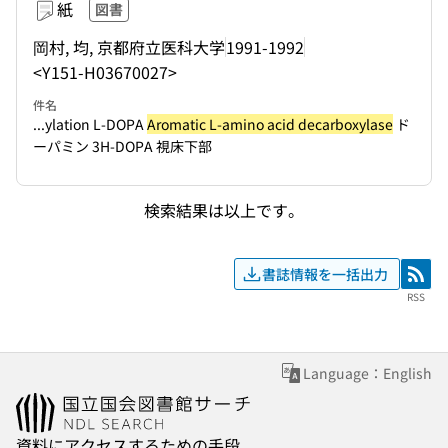
紙
図書
岡村, 均, 京都府立医科大学
1991-1992
<Y151-H03670027>
件名
...ylation L-DOPA
Aromatic L-amino acid decarboxylase
ド
ーパミン 3H-DOPA 視床下部
検索結果は以上です。
書誌情報を一括出力
RSS
RSS
Language：English
資料にアクセスするための手段