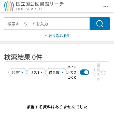
メニ
本文へ移動
検索
絞り込み条件
検索結果 0件
一括
タイト
お気
ルでま
に入
とめる
り
該当する資料はありませんでした