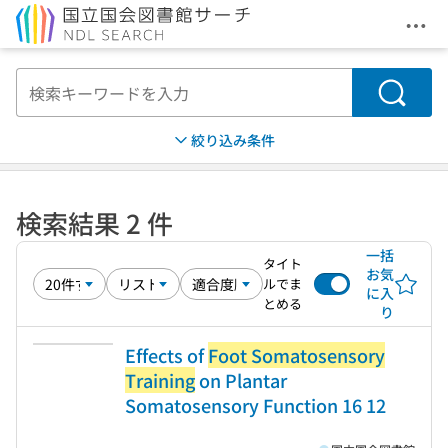
メニ
本文へ移動
検索
絞り込み条件
検索結果 2 件
一括
タイト
お気
ルでま
に入
とめる
り
Effects of
Foot Somatosensory
Training
on Plantar
Somatosensory Function 16 12