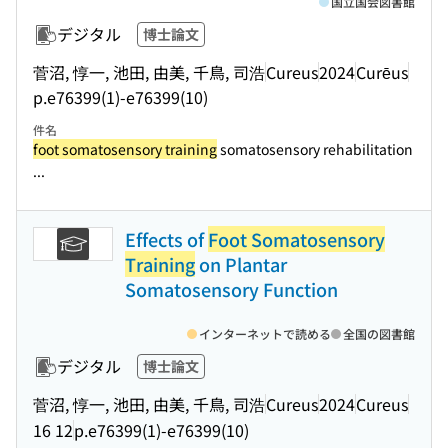
国立国会図書館
デジタル
博士論文
菅沼, 惇一, 池田, 由美, 千鳥, 司浩
Cureus
2024
Curēus
p.e76399(1)-e76399(10)
件名
foot somatosensory training
somatosensory rehabilitation
...
Effects of
Foot Somatosensory
Training
on Plantar
Somatosensory Function
インターネットで読める
全国の図書館
デジタル
博士論文
菅沼, 惇一, 池田, 由美, 千鳥, 司浩
Cureus
2024
Cureus
16 12
p.e76399(1)-e76399(10)