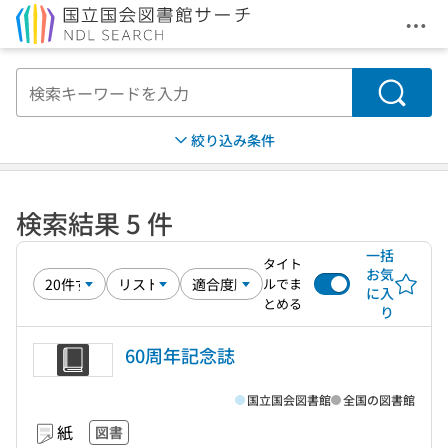
メニ
本文へ移動
検索
絞り込み条件
検索結果 5 件
一括
タイト
お気
ルでま
に入
とめる
り
60周年記念誌
国立国会図書館
全国の図書館
紙
図書