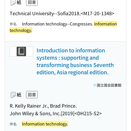
紙
図書
Technical University--Sofia
2018.
<M17-20-1348>
Information technology--Congresses.
Information
件名
technology.
Introduction to information
systems : supporting and
transforming business Seventh
edition, Asia regional edition.
国立国会図書館
紙
図書
R. Kelly Rainer Jr., Brad Prince.
John Wiley & Sons, Inc.
[2019]
<DH215-S2>
Information technology.
件名