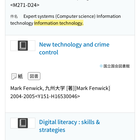
<M271-D24>
Expert systems (Computer science) Information
件名
technology
Information technology.
New technology and crime
control
国立国会図書館
紙
図書
Mark Fenwick, 九州大学 [著]
[Mark Fenwick]
2004-2005
<Y151-H16530046>
Digital literacy : skills &
strategies