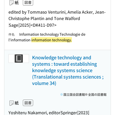
紙
図書
edited by Tommaso Venturini, Amelia Acker, Jean-
Christophe Plantin and Tone Walford
Sage
[2025]
<DK411-D97>
Information technology Technologie de
件名
l'information
information technology.
Knowledge technology and
systems : toward establishing
knowledge systems science
(Translational systems sciences ;
volume 34)
国立国会図書館
全国の図書館
紙
図書
Yoshiteru Nakamori, editor
Springer
[2023]