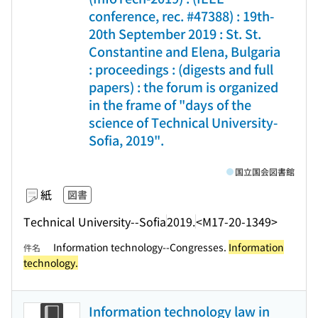
conference, rec. #47388) : 19th-
20th September 2019 : St. St.
Constantine and Elena, Bulgaria
: proceedings : (digests and full
papers) : the forum is organized
in the frame of "days of the
science of Technical University-
Sofia, 2019".
国立国会図書館
紙
図書
Technical University--Sofia
2019.
<M17-20-1349>
Information technology--Congresses.
Information
件名
technology.
Information technology law in