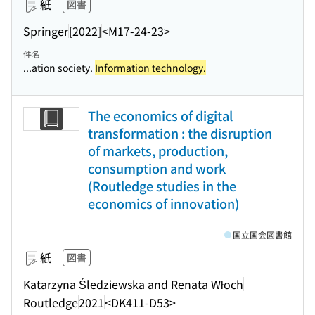
紙
図書
Springer
[2022]
<M17-24-23>
件名
...ation society.
Information technology.
The economics of digital
transformation : the disruption
of markets, production,
consumption and work
(Routledge studies in the
economics of innovation)
国立国会図書館
紙
図書
Katarzyna Śledziewska and Renata Włoch
Routledge
2021
<DK411-D53>