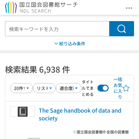
メニ
本文へ移動
検索
絞り込み条件
検索結果 6,938 件
一括
タイト
お気
ルでま
に入
とめる
り
The Sage handbook of data and
society
国立国会図書館
全国の図書館