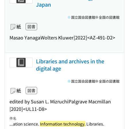
Japan
国立国会図書館
全国の図書館
紙
図書
Masao Yanaga
Wolters Kluwer
[2022]
<AZ-491-D2>
Libraries and archives in the
digital age
国立国会図書館
全国の図書館
紙
図書
edited by Susan L. Mizruchi
Palgrave Macmillan
[2020]
<UL11-D8>
件名
...ation science.
Information technology.
Libraries.