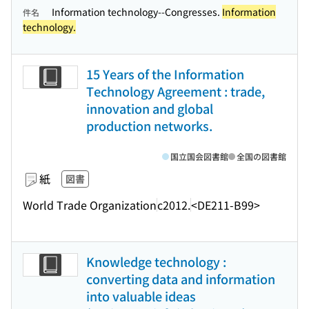
Information technology--Congresses.
Information
件名
technology.
15 Years of the Information
Technology Agreement : trade,
innovation and global
production networks.
国立国会図書館
全国の図書館
紙
図書
World Trade Organization
c2012.
<DE211-B99>
Knowledge technology :
converting data and information
into valuable ideas