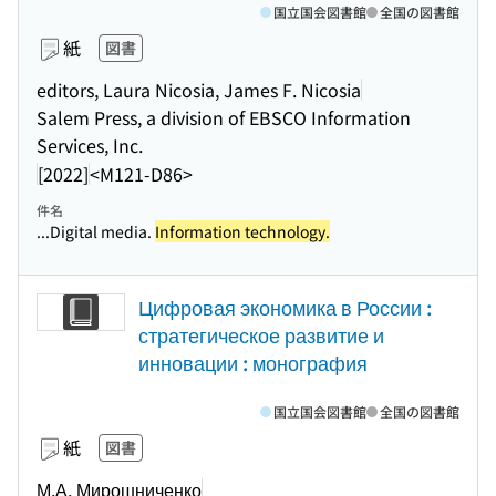
国立国会図書館
全国の図書館
紙
図書
editors, Laura Nicosia, James F. Nicosia
Salem Press, a division of EBSCO Information
Services, Inc.
[2022]
<M121-D86>
件名
...Digital media.
Information technology.
Цифровая экономика в России :
стратегическое развитие и
инновации : монография
国立国会図書館
全国の図書館
紙
図書
М.А. Мирошниченко