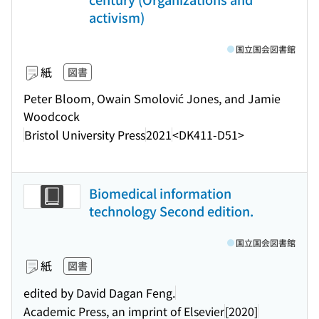
activism)
国立国会図書館
紙
図書
Peter Bloom, Owain Smolović Jones, and Jamie
Woodcock
Bristol University Press
2021
<DK411-D51>
Biomedical information
technology Second edition.
国立国会図書館
紙
図書
edited by David Dagan Feng.
Academic Press, an imprint of Elsevier
[2020]