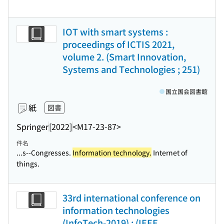
IOT with smart systems :
proceedings of ICTIS 2021,
volume 2. (Smart Innovation,
Systems and Technologies ; 251)
国立国会図書館
紙
図書
Springer
[2022]
<M17-23-87>
件名
...s--Congresses.
Information technology.
Internet of
things.
33rd international conference on
information technologies
(InfoTech-2019) : (IEEE