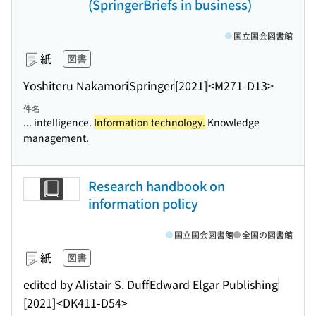
(SpringerBriefs in business)
国立国会図書館
紙
図書
Yoshiteru Nakamori
Springer
[2021]
<M271-D13>
件名
... intelligence.
Information technology.
Knowledge
management.
Research handbook on
information policy
国立国会図書館
全国の図書館
紙
図書
edited by Alistair S. Duff
Edward Elgar Publishing
[2021]
<DK411-D54>