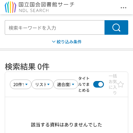
メニ
本文へ移動
検索
絞り込み条件
検索結果 0件
一括
タイト
お気
ルでま
に入
とめる
り
該当する資料はありませんでした