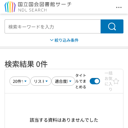
メニ
本文へ移動
検索
絞り込み条件
検索結果 0件
一括
タイト
お気
ルでま
に入
とめる
り
該当する資料はありませんでした