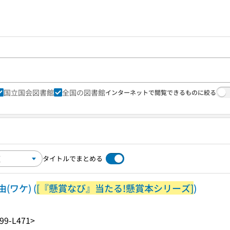
国立国会図書館
全国の図書館
インターネットで閲覧できるものに絞る
タイトルでまとめる
ワケ) (
[『懸賞なび』当たる!懸賞本シリーズ]
)
99-L471>