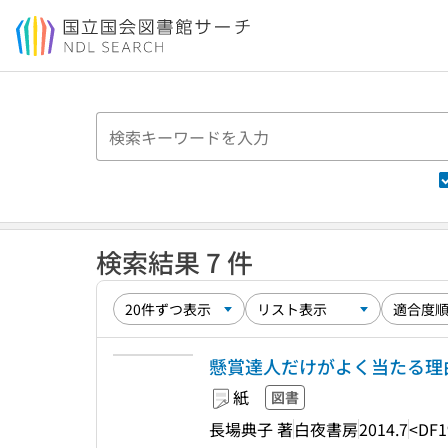
本文へ移動
検索結果 7 件
懸賞達人だけがよく当たる理由(
紙
図書
長場典子 著
白夜書房
2014.7
<DF1