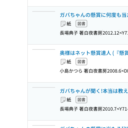
ガバちゃんの懸賞に何度も当た
紙
図書
長場典子 著
白夜書房
2012.12
<Y7
奥様はネット懸賞達人 (『懸
紙
図書
小島かつら 著
白夜書房
2008.6
<D
ガバちゃんが聞く!本当は教え
紙
図書
長場典子 著
白夜書房
2010.7
<Y71