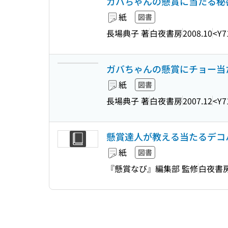
ガバちゃんの懸賞に当たる秘密
紙
図書
長場典子 著
白夜書房
2008.10
<Y7
ガバちゃんの懸賞にチョー当た
紙
図書
長場典子 著
白夜書房
2007.12
<Y7
懸賞達人が教える当たるデコハガ
紙
図書
『懸賞なび』編集部 監修
白夜書