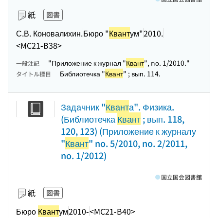
紙
図書
С.В. Коновалихин.
Бюро "
Квант
ум"
2010.
<MC21-B38>
"Приложение к журнал "
Квант
", nо. 1/2010."
一般注記
Библиотечка "
Квант
" ; вып. 114.
タイトル標目
Задачник "
Квант
а". Физика.
(Библиотечка
Квант
; вып. 118,
120, 123) (Приложение к журналу
"
Квант
" no. 5/2010, no. 2/2011,
no. 1/2012)
国立国会図書館
紙
図書
Бюро
Квант
ум
2010-
<MC21-B40>