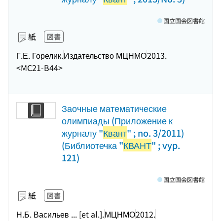
国立国会図書館
紙
図書
Г.Е. Горелик.
Издательство МЦНМО
2013.
<MC21-B44>
Заочные математические
олимпиады (Приложение к
журналу "
Квант
" ; no. 3/2011)
(Библиотечка "
КВАНТ
" ; vyp.
121)
国立国会図書館
紙
図書
Н.Б. Васильев ... [et al.].
МЦНМО
2012.