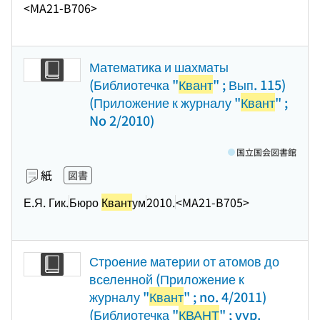
<MA21-B706>
Математика и шахматы
(Библиотечка "
Квант
" ; Вып. 115)
(Приложение к журналу "
Квант
" ;
No 2/2010)
国立国会図書館
紙
図書
Е.Я. Гик.
Бюро
Квант
ум
2010.
<MA21-B705>
Строение материи от атомов до
вселенной (Приложение к
журналу "
Квант
" ; no. 4/2011)
(Библиотечка "
КВАНТ
" ; vyp.