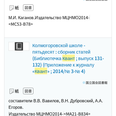
紙
図書
М.И. Каганов.
Издательство МЦНМО
2014-
<MC53-B78>
Колмогоровской школе -
пятьдесят : сборник статей
(Библиотечка
Квант
; выпуск 131-
132) (Приложение к журналу
«
Квант
» ; 2014/№ 3-№ 4)
国立国会図書館
紙
図書
составители В.В. Вавилов, В.Н. Дубровский, А.А.
Егоров.
Издательство МЦНМО
2014-
<MA21-B834>