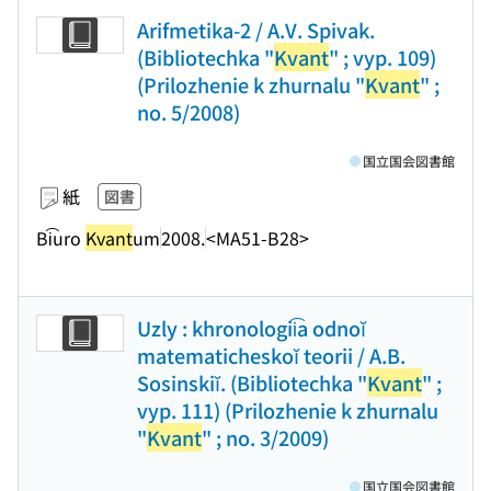
Arifmetika-2 / A.V. Spivak.
(Bibliotechka "
Kvant
" ; vyp. 109)
(Prilozhenie k zhurnalu "
Kvant
" ;
no. 5/2008)
国立国会図書館
紙
図書
Bi͡uro
Kvant
um
2008.
<MA51-B28>
Uzly : khronologii͡a odnoĭ
matematicheskoĭ teorii / A.B.
Sosinskiĭ. (Bibliotechka "
Kvant
" ;
vyp. 111) (Prilozhenie k zhurnalu
"
Kvant
" ; no. 3/2009)
国立国会図書館