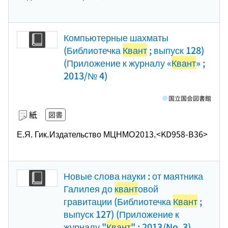
Компьютерные шахматы
(Библиотечка
Квант
; выпуск 128)
(Приложение к журналу «
Квант
» ;
2013/№ 4)
国立国会図書館
紙
図書
Е.Я. Гик.
Издательство МЦНМО
2013.
<KD958-B36>
Новые слова науки : от маятника
Галилея до
квант
овой
гравитации (Библиотечка
Квант
;
выпуск 127) (Приложение к
журналу "
Квант
" ; 2013/No. 3)