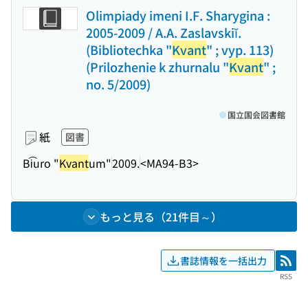
Olimpiady imeni I.F. Sharygina :
2005-2009 / A.A. Zaslavskiĭ.
(Bibliotechka "
Kvant
" ; vyp. 113)
(Prilozhenie k zhurnalu "
Kvant
" ;
no. 5/2009)
国立国会図書館
紙
図書
Bi͡uro "
Kvant
um"
2009.
<MA94-B3>
もっと見る（21件目～）
書誌情報を一括出力
RSS
RSS