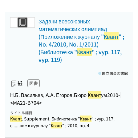
Задачи всесоюзных
математических олимпиад
(Приложение к журналу "
Квант
" ;
No. 4/2010, No. 1/2011)
(Библиотечка "
Квант
" ; vyp. 117,
vyp. 119)
国立国会図書館
紙
図書
Н.Б. Васильев, А.А. Егоров.
Бюро
Квант
ум
2010-
<MA21-B704>
タイトル標目
Kvant
. Supplement. Библиотечка "
Квант
" ; vyp. 117,
c...
...ние к журналу "
Квант
" ; 2010, no. 4