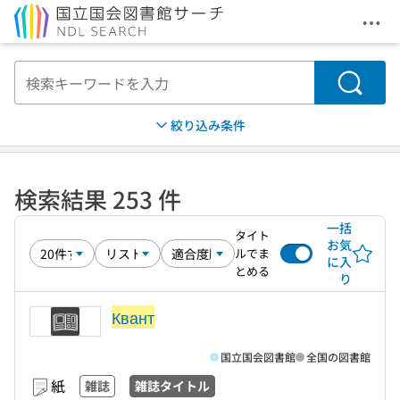
メニ
本文へ移動
検索
絞り込み条件
検索結果 253 件
一括
タイト
お気
ルでま
に入
とめる
り
Квант
国立国会図書館
全国の図書館
紙
雑誌
雑誌タイトル