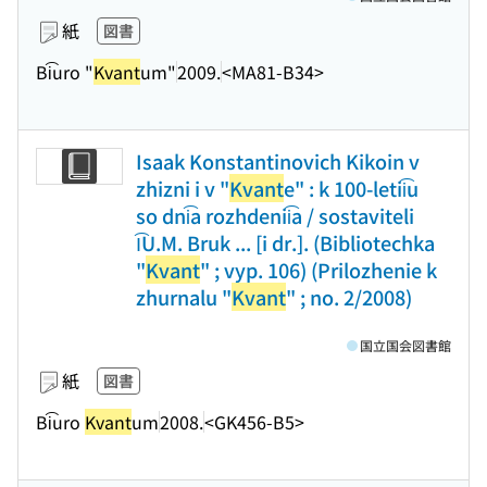
紙
図書
Bi͡uro "
Kvant
um"
2009.
<MA81-B34>
Isaak Konstantinovich Kikoin v
zhizni i v "
Kvant
e" : k 100-letii͡u
so dni͡a rozhdenii͡a / sostaviteli
I͡U.M. Bruk ... [i dr.]. (Bibliotechka
"
Kvant
" ; vyp. 106) (Prilozhenie k
zhurnalu "
Kvant
" ; no. 2/2008)
国立国会図書館
紙
図書
Bi͡uro
Kvant
um
2008.
<GK456-B5>