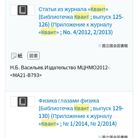
Статьи из журнала «
Квант
»
(Библиотечка
Квант
; выпуск 125-
126) (Приложение к журналу
«
Квант
» ; No. 4/2012, 2/2013)
国立国会図書館
紙
図書
Н.Б. Васильев.
Издательство МЦНМО
2012-
<MA21-B793>
Физика глазами физика
(Библиотечка
Квант
; выпуск 129-
130) (Приложение к журналу
«
Квант
» ; № 1/2014, № 2/2014)
国立国会図書館