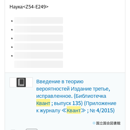
Наука
<Z54-E249>
このタイトルの巻号
Введение в теорию
вероятностей Издание третье,
исправленное. (Библиотечка
Квант
; выпуск 135) (Приложение
к журналу ≪
Квант
≫ ; № 4/2015)
国立国会図書館