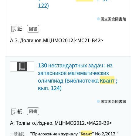
122)
国立国会図書館
紙
図書
А.З. Долгинов.
МЦНМО
2012.
<MC21-B42>
130 нестандартных задач : из
запасников математических
олимпиад (Библиотечка
Квант
;
вып. 124)
国立国会図書館
紙
図書
А. Толпыго.
Изд-во. МЦНМО
2012.
<MA29-B9>
"Приложение к журналу "
Квант
" No.2/2012."
一般注記