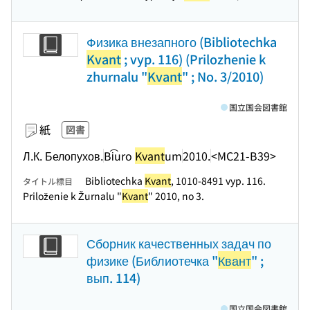
Физика внезапного (Bibliotechka
Kvant
; vyp. 116) (Prilozhenie k
zhurnalu "
Kvant
" ; No. 3/2010)
国立国会図書館
紙
図書
Л.К. Белопухов.
Bi͡uro
Kvant
um
2010.
<MC21-B39>
Bibliotechka
Kvant
, 1010-8491 vyp. 116.
タイトル標目
Priloženie k Žurnalu "
Kvant
" 2010, no 3.
Сборник качественных задач по
физике (Библиотечка "
Квант
" ;
вып. 114)
国立国会図書館