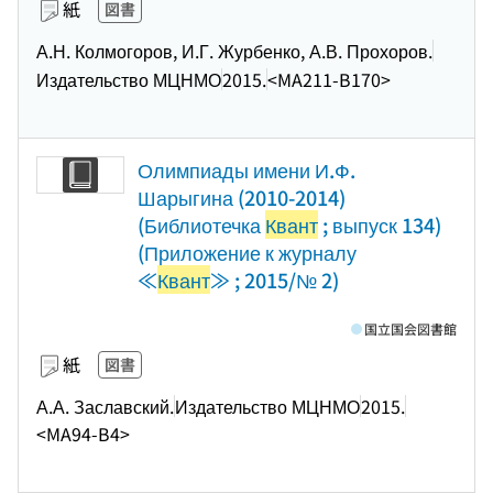
紙
図書
А.Н. Колмогоров, И.Г. Журбенко, А.В. Прохоров.
Издательство МЦНМО
2015.
<MA211-B170>
Олимпиады имени И.Ф.
Шарыгина (2010-2014)
(Библиотечка
Квант
; выпуск 134)
(Приложение к журналу
≪
Квант
≫ ; 2015/№ 2)
国立国会図書館
紙
図書
А.А. Заславский.
Издательство МЦНМО
2015.
<MA94-B4>