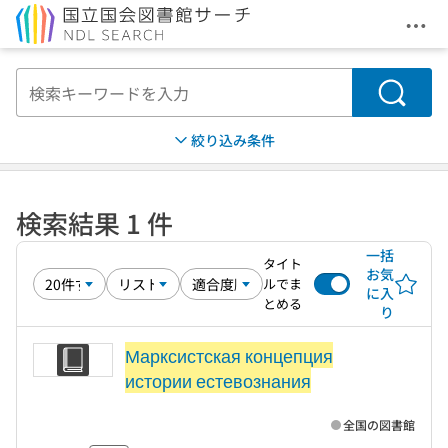
メニ
本文へ移動
検索
絞り込み条件
検索結果 1 件
一括
タイト
お気
ルでま
に入
とめる
り
Марксистская концепция
истории естевознания
全国の図書館