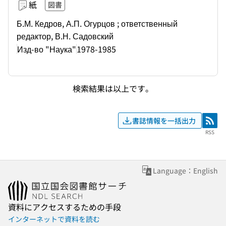
紙
図書
Б.М. Кедров, А.П. Огурцов ; ответственный
редактор, В.Н. Садовский
Изд-во "Наука"
1978-1985
検索結果は以上です。
書誌情報を一括出力
RSS
RSS
Language：English
資料にアクセスするための手段
インターネットで資料を読む