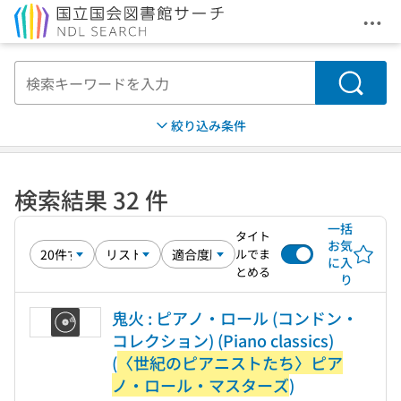
メニ
本文へ移動
検索
絞り込み条件
検索結果 32 件
一括
タイト
お気
ルでま
に入
とめる
り
鬼火 : ピアノ・ロール (コンドン・
コレクション) (Piano classics)
(
〈世紀のピアニストたち〉ピア
ノ・ロール・マスターズ
)