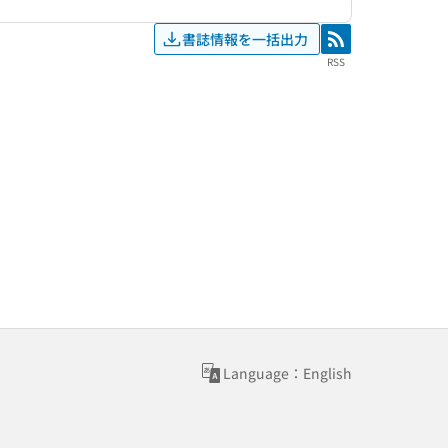
書誌情報を一括出力
RSS
RSS
Language：English