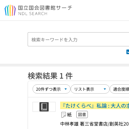
本文へ移動
検索結果 1 件
『たけくらべ』私論 : 大人
紙
図書
中林孝雄 著
三省堂書店/創英社
20