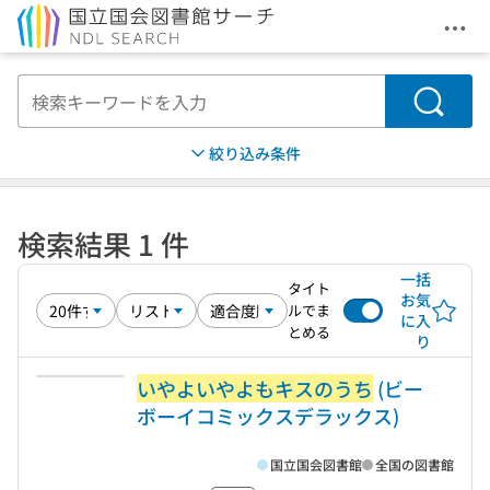
メニ
本文へ移動
検索
絞り込み条件
検索結果 1 件
一括
タイト
お気
ルでま
に入
とめる
り
いやよいやよもキスのうち
(ビー
ボーイコミックスデラックス)
国立国会図書館
全国の図書館