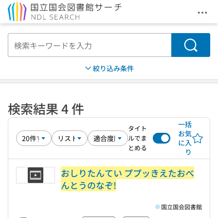
メニ
本文へ移動
検索
絞り込み条件
検索結果 4 件
一括
タイト
お気
ルでま
に入
とめる
り
おしりたんてい ププッきえたおべ
んとうのなぞ!
国立国会図書館