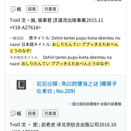
紙
図書
児童書
Troll 文・圖, 張東君 譯
遠流出版事業
2015.11
<Y18-AZ7618>
原タイトル: Oshiri tantei pupu kieta obentou no
一般注記
nazo! 日本語タイトル:
おしりたんてい ププッきえたおべん
とうのなぞ!
Oshiri tantei pupu kieta obentou no
その他のタイトル
nazo!
おしりたんてい ププッきえたおべんとうのなぞ!
屁屁侦探 : 失踪的便当之谜 (暖房子
绘本馆 ; No.209)
国立国会図書館
全国の図書館
紙
図書
児童書
Troll 文 ・ 图 ;‎ 甜老虎 译
北京联合出版公司
2016.10