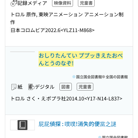
記録メディア
映像資料
児童書
トロル 原作, 東映アニメーション アニメーション制
作
日本コロムビア
2022.6
<YLZ11-M868>
おしりたんてい ププッきえたおべ
んとうのなぞ!
国立国会図書館
全国の図書館
紙
デジタル
図書
児童書
トロル さく・え
ポプラ社
2014.10
<Y17-N14-L837>
屁屁偵探 : 噗噗!消失的便當之謎
国立国会図書館