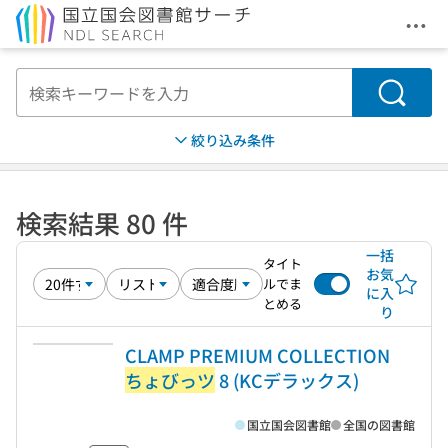
メニ
本文へ移動
検索
絞り込み条件
検索結果 80 件
一括
タイト
お気
ルでま
に入
とめる
り
CLAMP PREMIUM COLLECTION
ちょびっツ
8 (KCデラックス)
国立国会図書館
全国の図書館