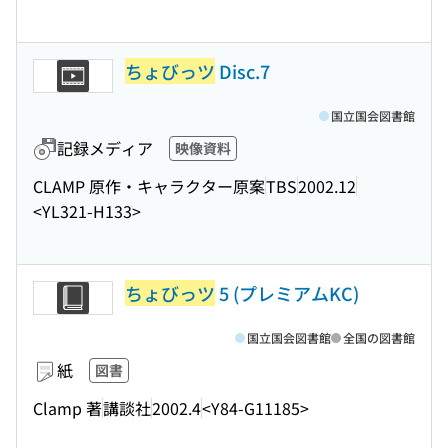
ちょびっツ
Disc.7
国立国会図書館
記録メディア
映像資料
CLAMP 原作・キャラクター原案
TBS
2002.12
<YL321-H133>
ちょびっツ
5 (プレミアムKC)
国立国会図書館
全国の図書館
紙
図書
Clamp 著
講談社
2002.4
<Y84-G11185>