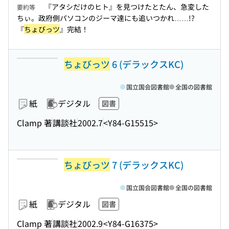
『アタシだけのヒト』を見つけたとたん、急変した
要約等
ちぃ。政府側パソコンのジーマ達にも追いつかれ……!?
『
ちょびっツ
』完結！
ちょびっツ
6 (デラックスKC)
国立国会図書館
全国の図書館
紙
デジタル
図書
Clamp 著
講談社
2002.7
<Y84-G15515>
ちょびっツ
7 (デラックスKC)
国立国会図書館
全国の図書館
紙
デジタル
図書
Clamp 著
講談社
2002.9
<Y84-G16375>