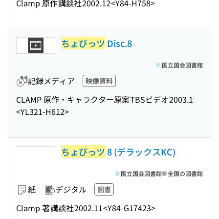
Clamp 原作
講談社
2002.12
<Y84-H758>
ちょびっツ
Disc.8
国立国会図書館
記録メディア
映像資料
CLAMP 原作・キャラクター原案
TBSビデオ
2003.1
<YL321-H612>
ちょびっツ
8 (デラックスKC)
国立国会図書館
全国の図書館
紙
デジタル
図書
Clamp 著
講談社
2002.11
<Y84-G17423>