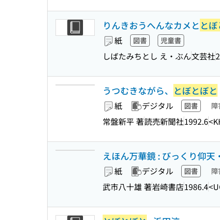
りんきおうへんなカメと
とぼ
紙
図書
児童書
しばたみちとし え・ぶん
文芸社
2
うつむきながら、
とぼとぼと
紙
デジタル
図書
障
常盤新平 著
読売新聞社
1992.6
<K
えほん万華鏡 : びっくり仰天
紙
デジタル
図書
障
武市八十雄 著
岩崎書店
1986.4
<U