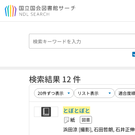
本文へ移動
検索結果 12 件
とぼとぼと
紙
図書
浜田涼 [撮影], 石田哲朗, 石井正伸