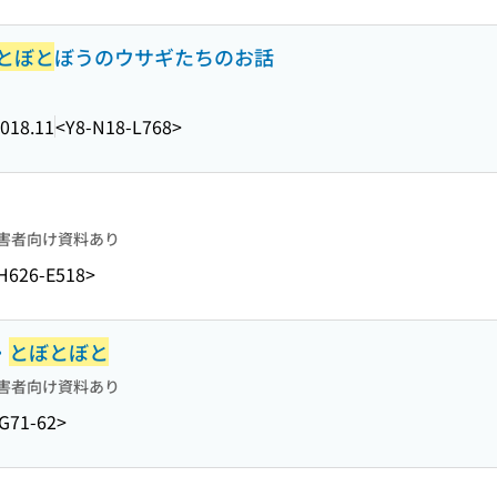
とぼと
ぼうのウサギたちのお話
018.11
<Y8-N18-L768>
害者向け資料あり
H626-E518>
・
とぼとぼと
害者向け資料あり
G71-62>