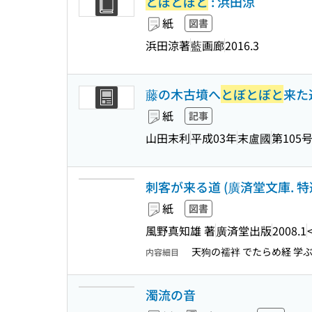
とぼとぼと
: 浜田涼
紙
図書
浜田涼著
藍画廊
2016.3
藤の木古墳へ
とぼとぼと
来た
紙
記事
山田末利
平成03年
末盧國
第105
刺客が来る道 (廣済堂文庫. 
紙
図書
風野真知雄 著
廣済堂出版
2008.1
天狗の襦袢 でたらめ経 学ぶ
内容細目
濁流の音