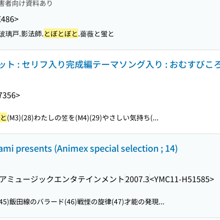
害者向け資料あり
E486>
玻璃戸.影法師.
とぼとぼと
.薔薇と蛍と
 : セリフ入り完成編テーマソング入り : おむすびころ
7356>
と
(M3)(28)わたしの笠を(M4)(29)やさしい気持ち(...
esents (Animex special selection ; 14)
アミュージックエンタテインメント
2007.3
<YMC11-H51585>
(45)飯田線のバラード(46)戦慄の旋律(47)才能の発現...