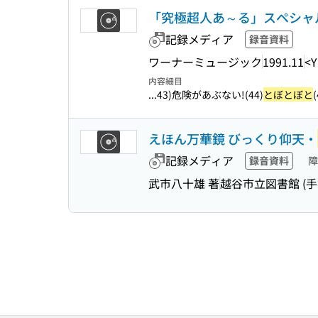
「究極超人あ～る」スペシャル
記録メディア
録音資料
ワーナーミュージック
1991.11
<Y
内容細目
...43)危険があぶない!(44)
とぼとぼと
えほん万華鏡 びっくり仰天・
記録メディア
録音資料
障
武市八十雄 著
越谷市立図書館 (手