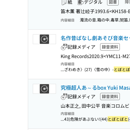
紙
デジタル
図書
障
笛木薫 著
辻睦子
1993.6
<KH158-
濁流の音.箱の中.毒草.闇笛.
内容細目
名作昔ばなし劇あそび音楽セット
記録メディア
録音資料
King Records
2020.9
<YMC11-M2
内容細目
...ざわめき〉(27)〈雪の中〉-
とぼとぼ
究極超人あ～るbox Yuki Masami pr
記録メディア
録音資料
山本正之, 田中公平 音楽
コロムビ
内容細目
...43)危険があぶない!(44)
とぼとぼと