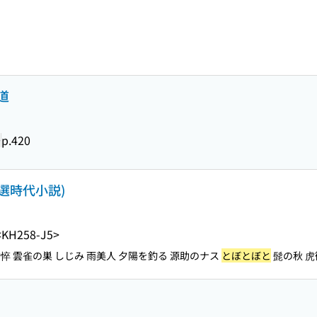
道
号
p.420
特選時代小説)
<KH258-J5>
悴 雲雀の巣 しじみ 雨美人 夕陽を釣る 源助のナス
とぼとぼと
髭の秋 虎