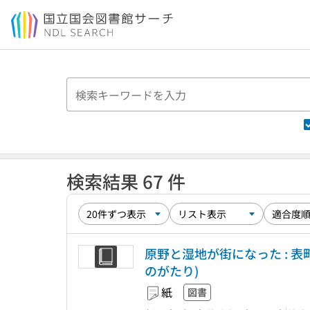
本文へ移動
検索結果 67 件
原野と湿地が街になった : 表
のがたり)
紙
図書