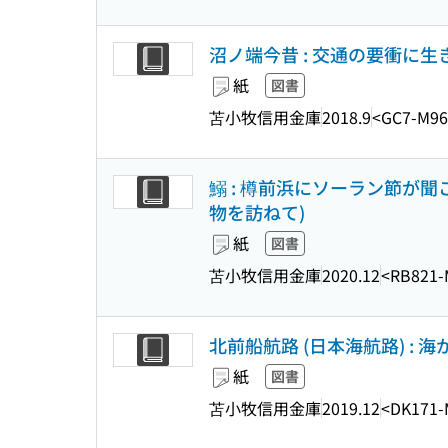
沼ノ端今昔 : 交通の要衝に生き
紙
図書
苫小牧信用金庫
2018.9
<GC7-M96
鰯 : 樽前浜にソーラン節が聞こ
物を訪ねて)
紙
図書
苫小牧信用金庫
2020.12
<RB821-
北前船航路 (日本海航路) : 海
紙
図書
苫小牧信用金庫
2019.12
<DK171-