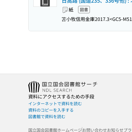
日高路 (国道235、336号他) 
紙
図書
苫小牧信用金庫
2017.3
<GC5-M51
資料にアクセスするための手段
インターネットで資料を読む
資料のコピーを入手する
図書館で資料を読む
国立国会図書館ホームページ
お問い合わせ
お知らせ
プラ