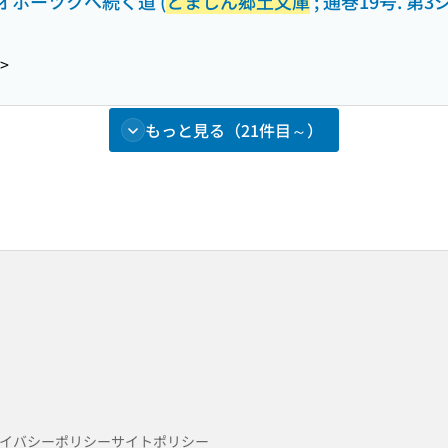
: オホーツクへ続く道 (
とましん郷土文庫
; 通巻19号. 
>
もっと見る（21件目～）
イバシーポリシー
サイトポリシー