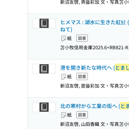
新沼友啓, 斉藤彩加 文・写真
苫小
ヒメマス : 湖水に生きた紅鮭 (
ねて)
紙
図書
苫小牧信用金庫
2025.6
<RB821-R
港を開き新たな時代へ (
とま
紙
図書
新沼友啓, 齋藤彩加 文・写真
苫小
北の寒村から工業の街へ (
と
紙
図書
新沼友啓, 山田香織 文・写真
苫小