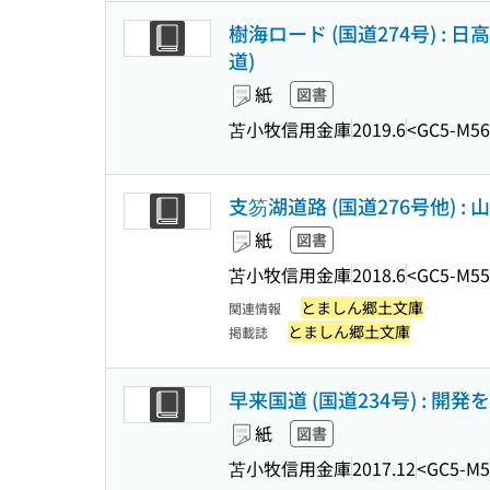
樹海ロード (国道274号) : 日
道)
紙
図書
苫小牧信用金庫
2019.6
<GC5-M56
支笏湖道路 (国道276号他) : 
紙
図書
苫小牧信用金庫
2018.6
<GC5-M55
とましん郷土文庫
関連情報
とましん郷土文庫
掲載誌
早来国道 (国道234号) : 開発
紙
図書
苫小牧信用金庫
2017.12
<GC5-M5