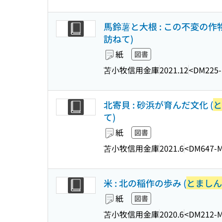
馬鈴薯と大根 : この不変の作物
訪ねて)
紙
図書
苫小牧信用金庫
2021.12
<DM225
北寄貝 : 砂浜が育んだ文化 (
と
て)
紙
図書
苫小牧信用金庫
2021.6
<DM647-
米 : 北の稲作の歩み (
とましん
紙
図書
苫小牧信用金庫
2020.6
<DM212-