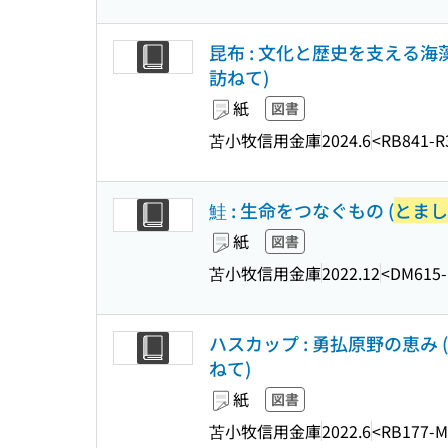
昆布 : 文化と歴史を支える海藻
訪ねて)
紙
図書
苫小牧信用金庫
2024.6
<RB841-R
鮭 : 生命をつなぐもの (
とまし
紙
図書
苫小牧信用金庫
2022.12
<DM615
ハスカップ : 勇払原野の恵み (
ねて)
紙
図書
苫小牧信用金庫
2022.6
<RB177-M