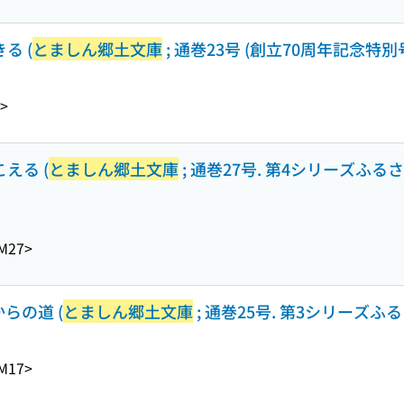
る (
とましん郷土文庫
; 通巻23号 (創立70周年記念特別号
>
える (
とましん郷土文庫
; 通巻27号. 第4シリーズふる
M27>
からの道 (
とましん郷土文庫
; 通巻25号. 第3シリーズふ
M17>