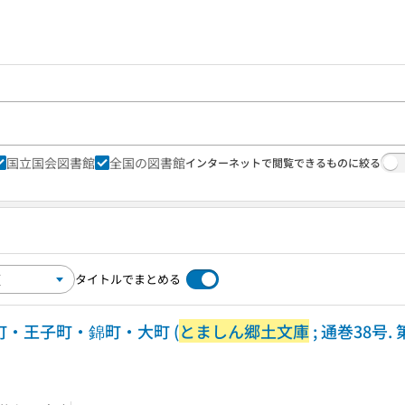
国立国会図書館
全国の図書館
インターネットで閲覧できるものに絞る
タイトルでまとめる
町・王子町・錦町・大町 (
とましん郷土文庫
; 通巻38号