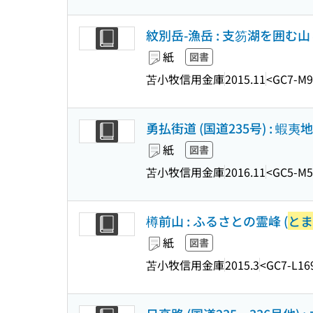
紋別岳-漁岳 : 支笏湖を囲む山々
紙
図書
苫小牧信用金庫
2015.11
<GC7-M9
勇払街道 (国道235号) : 蝦夷
紙
図書
苫小牧信用金庫
2016.11
<GC5-M5
樽前山 : ふるさとの霊峰 (
とま
紙
図書
苫小牧信用金庫
2015.3
<GC7-L16